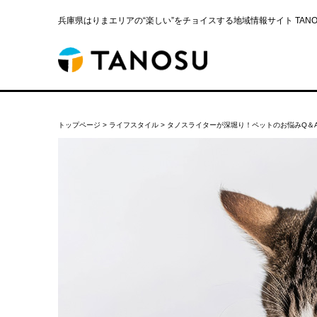
兵庫県はりまエリアの“楽しい”をチョイスする地域情報サイト TANOS
トップページ
>
ライフスタイル
>
タノスライターが深堀り！ペットのお悩みQ＆