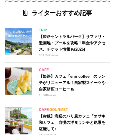
ライターおすすめ記事
TRIP
【姫路セントラルパーク】サファリ・
遊園地・プールを攻略！料金やアクセ
ス、チケット情報も(2026)
349,247
views
CAFE
【姫路】カフェ「enn coffee」のラン
チがリニューアル！自家製スイーツや
自家焙煎コーヒーも
16,986
views
CAFE
GOURMET
【赤穂】海辺のバリ風カフェ「オサキ
和カフェ」自慢の洋食ランチと絶景を
堪能して♪
95,379
views