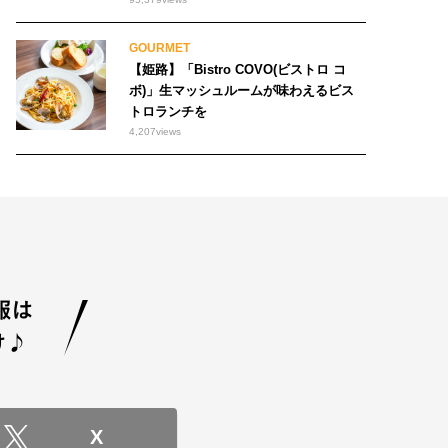
GOURMET
【姫路】「Bistro COVO(ビストロ コ
ボ)」生マッシュルームが味わえるビス
トロランチを
4,207
views
X