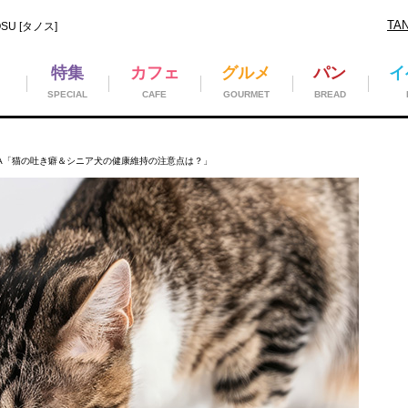
TA
U [タノス]
特集
カフェ
グルメ
パン
イ
SPECIAL
CAFE
GOURMET
BREAD
A「猫の吐き癖＆シニア犬の健康維持の注意点は？」