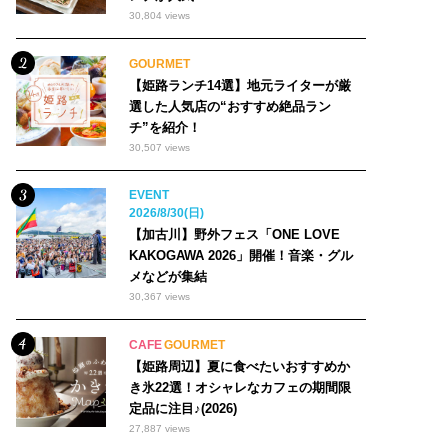
30,804 views
GOURMET
【姫路ランチ14選】地元ライターが厳
選した人気店の“おすすめ絶品ラン
チ”を紹介！
30,507 views
EVENT
2026/8/30(日)
【加古川】野外フェス「ONE LOVE
KAKOGAWA 2026」開催！音楽・グル
メなどが集結
30,367 views
CAFE
GOURMET
【姫路周辺】夏に食べたいおすすめか
き氷22選！オシャレなカフェの期間限
定品に注目♪(2026)
27,887 views