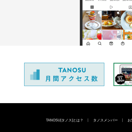
TANOSU[タノス]とは？
タノスメンバー
お