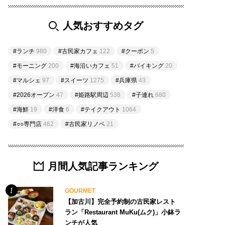
人気おすすめタグ
#ランチ
980
#古民家カフェ
122
#クーポン
5
#モーニング
200
#海沿いカフェ
51
#バイキング
20
#マルシェ
97
#スイーツ
1275
#兵庫県
43
#2026オープン
47
#姫路駅周辺
538
#子連れ
680
#海鮮
19
#洋食
6
#テイクアウト
1064
#○○専門店
462
#古民家リノベ
21
月間人気記事ランキング
GOURMET
【加古川】完全予約制の古民家レスト
ラン「Restaurant MuKu(ムク)」小鉢ラ
ンチが人気