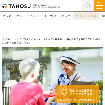
グルメ
パン
イベント
おでかけ
カフェ
ライフスタイル
特
トップページ
>
ライフスタイル
>
ヤクルトレディ募集中！仕事も子育ても明るく楽しく♪送迎
バス付きの保育園も完備！