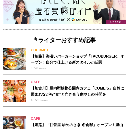
ライターおすすめ記事
GOURMET
【姫路】海沿いバーガーショップ「TACOBURGER」オ
ープン！自分で仕上げる新スタイルが話題
8,740
views
CAFE
【加古川】屋内型植物公園内カフェ「COME'S」自然に
囲まれながら“食”と向き合う癒やしの時間を
16,553
views
CAFE
【姫路】「甘音屋 ゆめのさき 名倉邸」オープン！里山