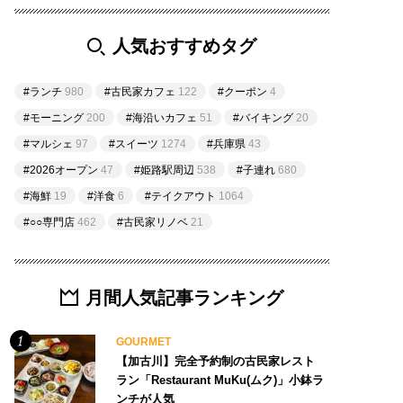
人気おすすめタグ
#ランチ
980
#古民家カフェ
122
#クーポン
4
#モーニング
200
#海沿いカフェ
51
#バイキング
20
#マルシェ
97
#スイーツ
1274
#兵庫県
43
#2026オープン
47
#姫路駅周辺
538
#子連れ
680
#海鮮
19
#洋食
6
#テイクアウト
1064
#○○専門店
462
#古民家リノベ
21
月間人気記事ランキング
GOURMET
【加古川】完全予約制の古民家レスト
ラン「Restaurant MuKu(ムク)」小鉢ラ
ンチが人気