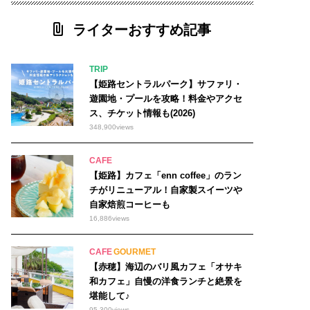
ライターおすすめ記事
TRIP
【姫路セントラルパーク】サファリ・
遊園地・プールを攻略！料金やアクセ
ス、チケット情報も(2026)
348,900
views
CAFE
【姫路】カフェ「enn coffee」のラン
チがリニューアル！自家製スイーツや
自家焙煎コーヒーも
16,886
views
CAFE
GOURMET
【赤穂】海辺のバリ風カフェ「オサキ
和カフェ」自慢の洋食ランチと絶景を
堪能して♪
95,300
views