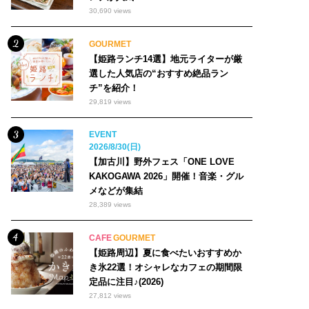
30,690 views
GOURMET
【姫路ランチ14選】地元ライターが厳
選した人気店の“おすすめ絶品ラン
チ”を紹介！
29,819 views
EVENT
2026/8/30(日)
【加古川】野外フェス「ONE LOVE
KAKOGAWA 2026」開催！音楽・グル
メなどが集結
28,389 views
CAFE
GOURMET
【姫路周辺】夏に食べたいおすすめか
き氷22選！オシャレなカフェの期間限
定品に注目♪(2026)
27,812 views