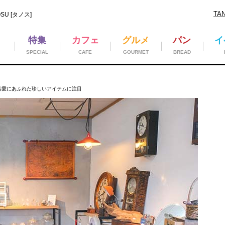
TA
U [タノス]
特集
カフェ
グルメ
パン
イ
SPECIAL
CAFE
GOURMET
BREAD
」古道具愛にあふれた珍しいアイテムに注目