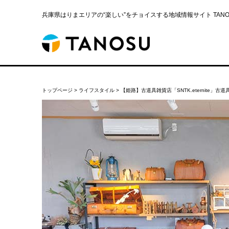
兵庫県はりまエリアの“楽しい”をチョイスする地域情報サイト TANOS
トップページ
>
ライフスタイル
>
【姫路】古道具雑貨店「SNTK.eternite