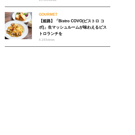
GOURMET
【姫路】「Bistro COVO(ビストロ コ
ボ)」生マッシュルームが味わえるビス
トロランチを
4,163
views