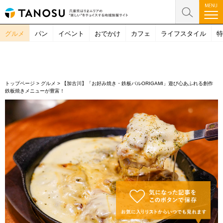
グルメ
パン
イベント
おでかけ
カフェ
ライフスタイル
特
トップページ
>
グルメ
>
【加古川】「お好み焼き・鉄板バルORIGAMI」遊び心あふれる創作
鉄板焼きメニューが豊富！