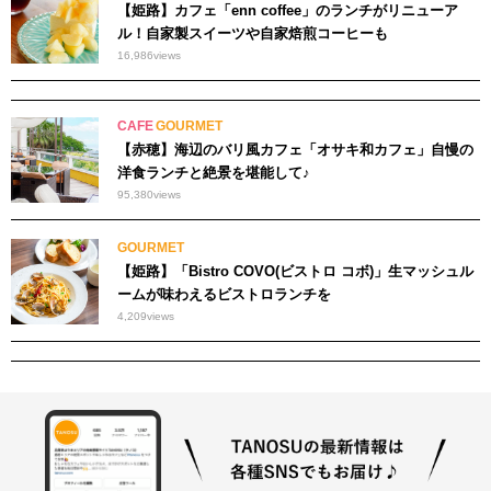
【姫路】カフェ「enn coffee」のランチがリニューア
ル！自家製スイーツや自家焙煎コーヒーも
16,986
views
CAFE
GOURMET
【赤穂】海辺のバリ風カフェ「オサキ和カフェ」自慢の
洋食ランチと絶景を堪能して♪
95,380
views
GOURMET
【姫路】「Bistro COVO(ビストロ コボ)」生マッシュル
ームが味わえるビストロランチを
4,209
views