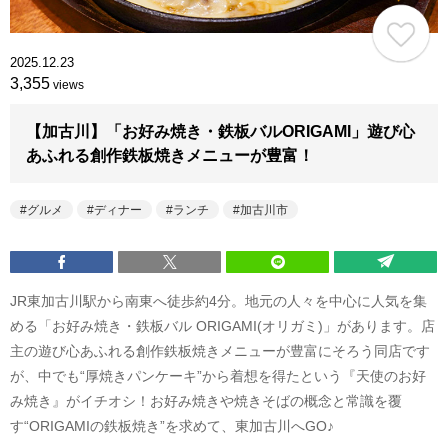
2025.12.23
3,355
views
【加古川】「お好み焼き・鉄板バルORIGAMI」遊び心
あふれる創作鉄板焼きメニューが豊富！
グルメ
ディナー
ランチ
加古川市
JR東加古川駅から南東へ徒歩約4分。地元の人々を中心に人気を集
める「お好み焼き・鉄板バル ORIGAMI(オリガミ)」があります。店
主の遊び心あふれる創作鉄板焼きメニューが豊富にそろう同店です
が、中でも“厚焼きパンケーキ”から着想を得たという『天使のお好
み焼き』がイチオシ！お好み焼きや焼きそばの概念と常識を覆
す“ORIGAMIの鉄板焼き”を求めて、東加古川へGO♪