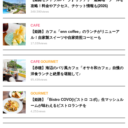
攻略！料金やアクセス、チケット情報も(2026)
349,590
views
CAFE
【姫路】カフェ「enn coffee」のランチがリニューア
ル！自家製スイーツや自家焙煎コーヒーも
17,039
views
CAFE
GOURMET
【赤穂】海辺のバリ風カフェ「オサキ和カフェ」自慢の
洋食ランチと絶景を堪能して♪
95,436
views
GOURMET
【姫路】「Bistro COVO(ビストロ コボ)」生マッシュル
ームが味わえるビストロランチを
4,252
views