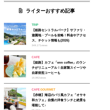
ライターおすすめ記事
TRIP
【姫路セントラルパーク】サファリ・
遊園地・プールを攻略！料金やアクセ
ス、チケット情報も(2026)
349,171
views
CAFE
【姫路】カフェ「enn coffee」のラン
チがリニューアル！自家製スイーツや
自家焙煎コーヒーも
16,962
views
CAFE
GOURMET
【赤穂】海辺のバリ風カフェ「オサキ
和カフェ」自慢の洋食ランチと絶景を
堪能して♪