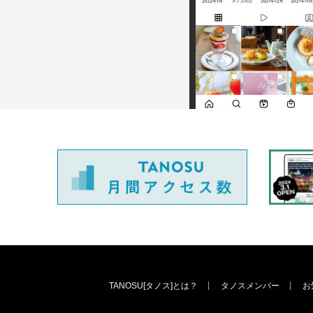
TANOSU[タノス]とは？
タノスメンバー
お