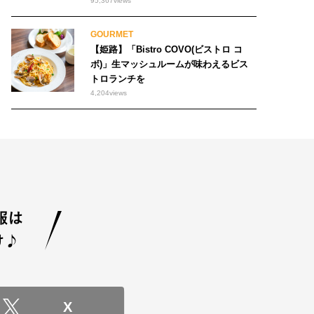
95,367
views
GOURMET
【姫路】「Bistro COVO(ビストロ コ
ボ)」生マッシュルームが味わえるビス
トロランチを
4,204
views
X