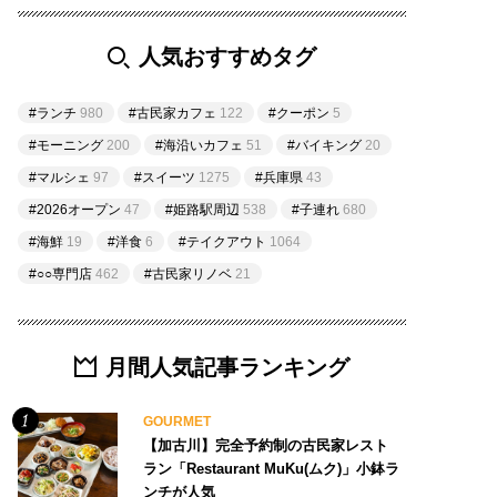
人気おすすめタグ
#ランチ
980
#古民家カフェ
122
#クーポン
5
#モーニング
200
#海沿いカフェ
51
#バイキング
20
#マルシェ
97
#スイーツ
1275
#兵庫県
43
#2026オープン
47
#姫路駅周辺
538
#子連れ
680
#海鮮
19
#洋食
6
#テイクアウト
1064
#○○専門店
462
#古民家リノベ
21
月間人気記事ランキング
GOURMET
【加古川】完全予約制の古民家レスト
ラン「Restaurant MuKu(ムク)」小鉢ラ
ンチが人気