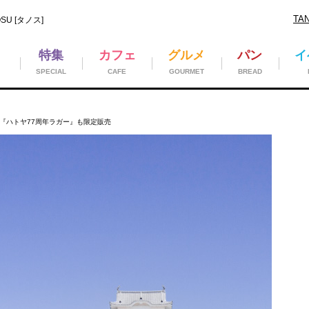
TA
U [タノス]
特集
カフェ
グルメ
パン
イ
SPECIAL
CAFE
GOURMET
BREAD
に『ハトヤ77周年ラガー』も限定販売