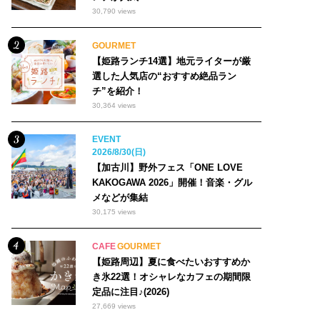
30,790 views
GOURMET
【姫路ランチ14選】地元ライターが厳
選した人気店の“おすすめ絶品ラン
チ”を紹介！
30,364 views
EVENT
2026/8/30(日)
【加古川】野外フェス「ONE LOVE
KAKOGAWA 2026」開催！音楽・グル
メなどが集結
30,175 views
CAFE
GOURMET
【姫路周辺】夏に食べたいおすすめか
き氷22選！オシャレなカフェの期間限
定品に注目♪(2026)
27,669 views