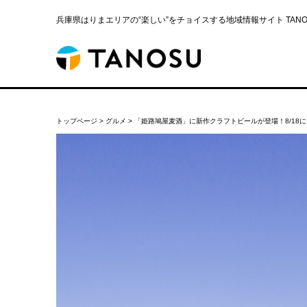
兵庫県はりまエリアの“楽しい”をチョイスする地域情報サイト TANOS
トップページ
>
グルメ
>
「姫路鳩屋麦酒」に新作クラフトビールが登場！8/18