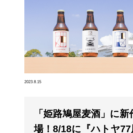
2023.8.15
「姫路鳩屋麦酒」に新
場！8/18に『ハトヤ