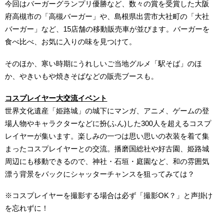
今回はバーガーグランプリ優勝など、数々の賞を受賞した大阪
府高槻市の「高槻バーガー」や、島根県出雲市大社町の「大社
バーガー」など、15店舗の移動販売車が並びます。バーガーを
食べ比べ、お気に入りの味を見つけて。
そのほか、寒い時期にうれしいご当地グルメ「駅そば」のほ
か、やきいもや焼きそばなどの販売ブースも。
コスプレイヤー大交流イベント
世界文化遺産「姫路城」の城下にマンガ、アニメ、ゲームの登
場人物やキャラクターなどに扮(ふん)した300人を超えるコスプ
レイヤーが集います。楽しみの一つは思い思いの衣装を着て集
まったコスプレイヤーとの交流。播磨国総社や好古園、姫路城
周辺にも移動できるので、神社・石垣・庭園など、和の雰囲気
漂う背景をバックにシャッターチャンスを狙ってみては？
※コスプレイヤーを撮影する場合は必ず「撮影OK？」と声掛け
を忘れずに！