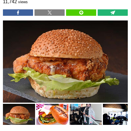
11,742
views