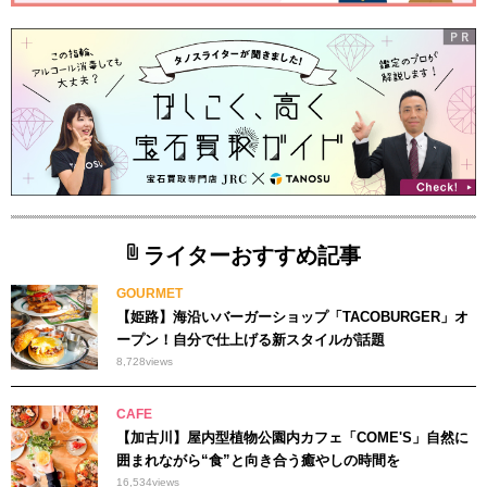
ライターおすすめ記事
GOURMET
【姫路】海沿いバーガーショップ「TACOBURGER」オ
ープン！自分で仕上げる新スタイルが話題
8,728
views
CAFE
【加古川】屋内型植物公園内カフェ「COME'S」自然に
囲まれながら“食”と向き合う癒やしの時間を
16,534
views