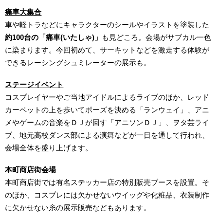
痛車大集合
車や軽トラなどにキャラクターのシールやイラストを塗装した
約100台の「痛車(いたしゃ)」
も見どころ。会場がサブカル一色
に染まります。今回初めて、サーキットなどを激走する体験が
できるレーシングシュミレーターの展示も。
ステージイベント
コスプレイヤーやご当地アイドルによるライブのほか、レッド
カーペットの上を歩いてポーズを決める「ランウェイ」、アニ
メやゲームの音楽をＤＪが回す「アニソンＤＪ」、ヲタ芸ライ
ブ、地元高校ダンス部による演舞などが一日を通して行われ、
会場全体を盛り上げます。
本町商店街会場
本町商店街では有名ステッカー店の特別販売ブースを設置。そ
のほか、コスプレには欠かせないウイッグや化粧品、衣装制作
に欠かせない糸の展示販売などもあります。