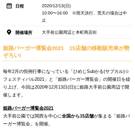
2020/12/13(日)
日程
10:00〜16:00 ※雨天決行、荒天の場合は中
止
大手前公園周辺と本町商店街
開催場所
姫路バーガー博覧会2021 15店舗の移動販売車が勢
ぞろい!
毎年2月の恒例行事になっている「ひめじSubかる(サブカル)☆
フェスティバル2021」と「姫路バーガー博覧会」の開催日を繰
り上げ、今回は2020年12月13日(日)に姫路大手前公園周辺で開
催します。
姫路バーガー博覧会2021
大手前公園では関西を中心に
全国から15店舗
が集まる「姫路バ
ーガー博覧会」を開催。