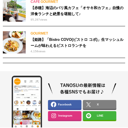
CAFE
GOURMET
【赤穂】海辺のバリ風カフェ「オサキ和カフェ」自慢の
洋食ランチと絶景を堪能して♪
95,287
views
GOURMET
【姫路】「Bistro COVO(ビストロ コボ)」生マッシュル
ームが味わえるビストロランチを
4,158
views
Facebook
X
Instagram
LINE