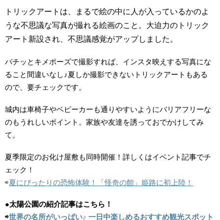
トリックアートは、まるで絵の中に人が入っているかのよ
うな不思議な写真が撮れる絵画のこと。大迫力のトリック
アート新設され、不思議感覚がアップしました。
バチッとキメポーズで撮影すれば、インスタ映えする写真にな
ること間違いなし♪夏しか撮影できないトリックアートもある
ので、要チェックです。
城内は車椅子やベビーカーも通りやすいようにバリアフリーな
のもうれしいポイント。家族や友達を誘っておでかけしてみ
て。
夏季限定のお化け屋敷も同時開催！詳しくはイベント記事でチ
ェック！
⇨
夏にぴったりの恐怖体験！「怪奇の館」姫路に初上陸！
●太陽公園の紹介記事はこちら！
⇨
世界の名所がいっぱい♪ 一日中楽しめるおすすめ観光スポット