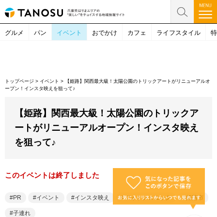
グルメ
パン
イベント
おでかけ
カフェ
ライフスタイル
特
トップページ
>
イベント
>
【姫路】関西最大級！太陽公園のトリックアートがリニューアルオ
ープン！インスタ映えを狙って♪
【姫路】関西最大級！太陽公園のトリックア
ートがリニューアルオープン！インスタ映え
を狙って♪
このイベントは終了しました
PR
イベント
インスタ映え
フォトジェニック
姫路市
子連れ