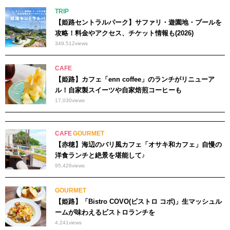
TRIP
【姫路セントラルパーク】サファリ・遊園地・プールを
攻略！料金やアクセス、チケット情報も(2026)
349,512
views
CAFE
【姫路】カフェ「enn coffee」のランチがリニューア
ル！自家製スイーツや自家焙煎コーヒーも
17,030
views
CAFE
GOURMET
【赤穂】海辺のバリ風カフェ「オサキ和カフェ」自慢の
洋食ランチと絶景を堪能して♪
95,426
views
GOURMET
【姫路】「Bistro COVO(ビストロ コボ)」生マッシュル
ームが味わえるビストロランチを
4,241
views