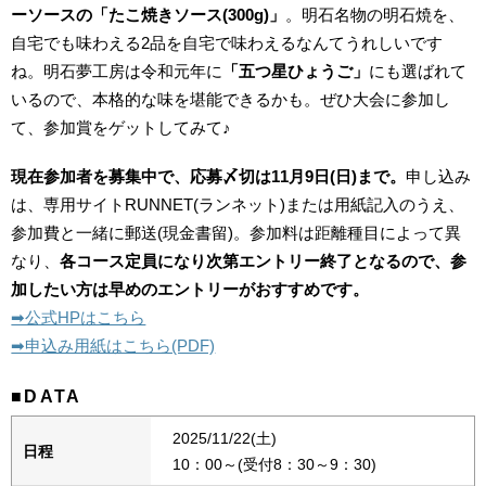
ーソースの「たこ焼きソース(300g)」
。明石名物の明石焼を、
自宅でも味わえる2品を自宅で味わえるなんてうれしいです
ね。明石夢工房は令和元年に
「五つ星ひょうご」
にも選ばれて
いるので、本格的な味を堪能できるかも。ぜひ大会に参加し
て、参加賞をゲットしてみて♪
現在参加者を募集中で、応募〆切は11月9日(日)まで。
申し込み
は、専用サイトRUNNET(ランネット)または用紙記入のうえ、
参加費と一緒に郵送(現金書留)。参加料は距離種目によって異
なり、
各コース定員になり次第エントリー終了となるので、参
加したい方は早めのエントリーがおすすめです。
➡︎公式HPはこちら
➡︎申込み用紙はこちら(PDF)
■DATA
2025/11/22(土)
日程
10：00～(受付8：30～9：30)