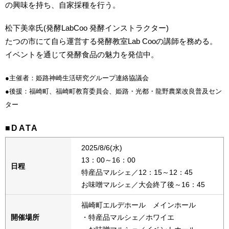
の興味を持ち、自家採種を行う。
松下美幸氏(発酵LabCoo 発酵インストラクター)
たつの市にて自ら運営する発酵教室Lab Cooの講師を務める。
イベントを通じて発酵食品の魅力を発信中。
●主催者：姫路神崎生活研究グループ連絡協議会
●後援：福崎町、福崎町教育委員会、姫路・光都・龍野農業改良普及セン
ター
■DATA
2025/8/6(水)
13：00～16：00
日程
特産品マルシェ／12：15～12：45
お味噌マルシェ／大会終了後～16：45
福崎町エルデホール メインホール
開催場所
・特産品マルシェ／ホワイエ