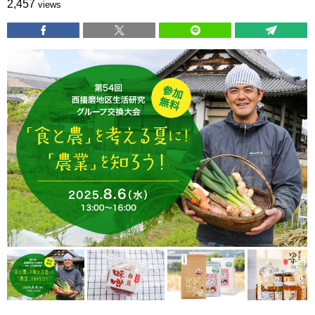
2,457
views