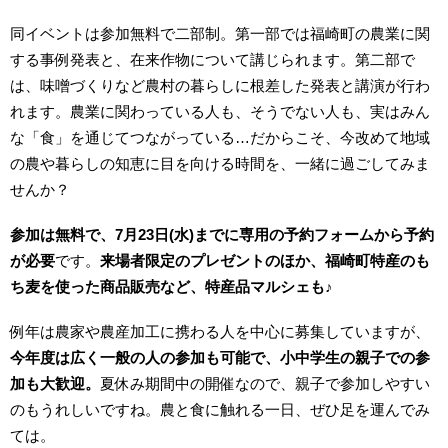
同イベントは参加無料で二部制。第一部では福崎町の農業に関
する事例発表と、在来作物について講じられます。第二部で
は、味噌づくりなど農村の暮らしに根差した発表と講演が行わ
れます。農業に関わっている人も、そうでない人も、実はみん
な「食」を通じてつながっている…だからこそ、今改めて地域
の農や暮らしの知恵に目を向ける時間を、一緒に過ごしてみま
せんか？
参加は無料で、7月23日(水)までに専用の予約フォームから予約
が必要
です。
来場者限定のプレゼントのほか、福崎町特産のも
ち麦を使った商品販売など、特産品マルシェも♪
例年は農家や農産加工に携わる人を中心に募集していますが、
今年度は広く一般の人の参加も可能で、小中学生の親子での参
加も大歓迎。
夏休み期間中の開催なので、親子で参加しやすい
のもうれしいですね。農と食に触れる一日、ぜひ足を運んでみ
ては。