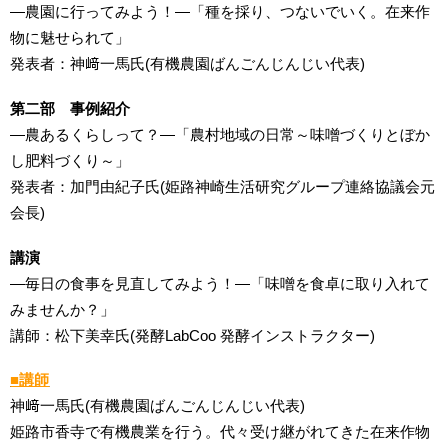
―農園に行ってみよう！―「種を採り、つないでいく。在来作
物に魅せられて」
発表者：神﨑一馬氏(有機農園ばんごんじんじい代表)
第二部 事例紹介
―農あるくらしって？―「農村地域の日常～味噌づくりとぼか
し肥料づくり～」
発表者：加門由紀子氏(姫路神崎生活研究グループ連絡協議会元
会長)
講演
―毎日の食事を見直してみよう！―「味噌を食卓に取り入れて
みませんか？」
講師：松下美幸氏(発酵LabCoo 発酵インストラクター)
■講師
神﨑一馬氏(有機農園ばんごんじんじい代表)
姫路市香寺で有機農業を行う。代々受け継がれてきた在来作物