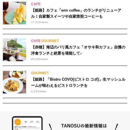
CAFE
【姫路】カフェ「enn coffee」のランチがリニューア
ル！自家製スイーツや自家焙煎コーヒーも
17,019
views
CAFE
GOURMET
【赤穂】海辺のバリ風カフェ「オサキ和カフェ」自慢の
洋食ランチと絶景を堪能して♪
95,422
views
GOURMET
【姫路】「Bistro COVO(ビストロ コボ)」生マッシュル
ームが味わえるビストロランチを
4,234
views