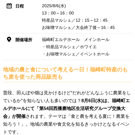
2025/8/6(水)
日程
13：00～16：00
特産品マルシェ／12：15～12：45
お味噌マルシェ／大会終了後～16：45
福崎町エルデホール メインホール
開催場所
・特産品マルシェ／ホワイエ
・お味噌マルシェ／イベントホール
地域の農と食について考える一日！福崎町特産のも
ち麦を使った商品販売も
普段、田んぼや畑は見かけるけど“だれがどんなふうに農業をし
ているか”を知らない人も多いのでは？
8月6日(水)は、福崎町エ
ルデホールにて「第54回西播磨地区生活研究グループ交換大
会」が開催
されます。テーマは「食と農を考える夏に！農業を
知ろう！」。地域の農業や食文化を知るきっかけとなるイベン
トです。