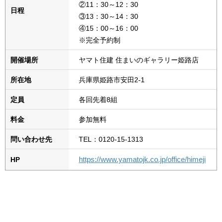
②11：30～12：30
日程
③13：30～14：30
④15：00～16：00
※完全予約制
開催場所
ヤマト住建 住まいのギャラリー姫路店
所在地
兵庫県姫路市安田2-1
定員
各回先着8組
料金
参加無料
問い合わせ先
TEL：0120-15-1313
https://www.yamatojk.co.jp/office/himeji
HP