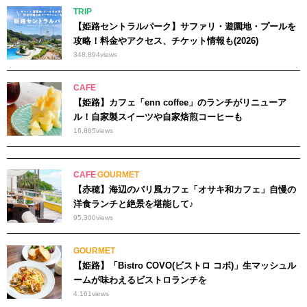
TRIP
【姫路セントラルパーク】サファリ・遊園地・プールを
攻略！料金やアクセス、チケット情報も(2026)
348,894
views
CAFE
【姫路】カフェ「enn coffee」のランチがリニューア
ル！自家製スイーツや自家焙煎コーヒーも
16,885
views
CAFE
GOURMET
【赤穂】海辺のバリ風カフェ「オサキ和カフェ」自慢の
洋食ランチと絶景を堪能して♪
95,300
views
GOURMET
【姫路】「Bistro COVO(ビストロ コボ)」生マッシュル
ームが味わえるビストロランチを
4,161
views