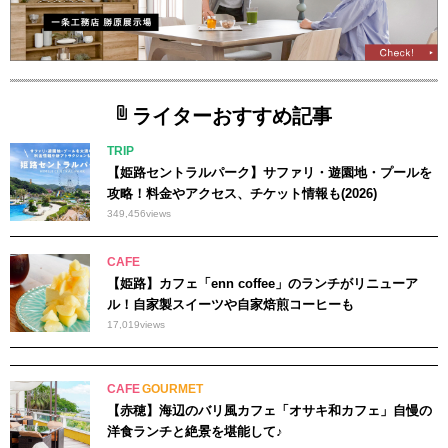
ライターおすすめ記事
TRIP
【姫路セントラルパーク】サファリ・遊園地・プールを
攻略！料金やアクセス、チケット情報も(2026)
349,456
views
CAFE
【姫路】カフェ「enn coffee」のランチがリニューア
ル！自家製スイーツや自家焙煎コーヒーも
17,019
views
CAFE
GOURMET
【赤穂】海辺のバリ風カフェ「オサキ和カフェ」自慢の
洋食ランチと絶景を堪能して♪