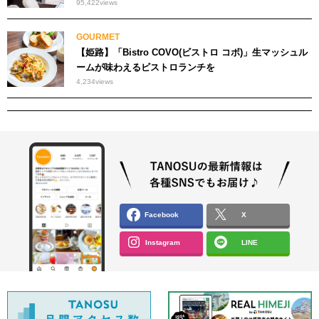
95,422
views
GOURMET
【姫路】「Bistro COVO(ビストロ コボ)」生マッシュル
ームが味わえるビストロランチを
4,234
views
Facebook
X
Instagram
LINE