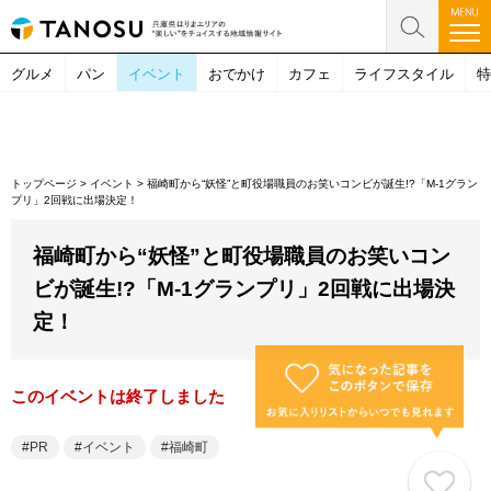
グルメ
パン
イベント
おでかけ
カフェ
ライフスタイル
特
トップページ
>
イベント
>
福崎町から“妖怪”と町役場職員のお笑いコンビが誕生!?「M-1グラン
プリ」2回戦に出場決定！
福崎町から“妖怪”と町役場職員のお笑いコン
ビが誕生!?「M-1グランプリ」2回戦に出場決
定！
このイベントは終了しました
PR
イベント
福崎町