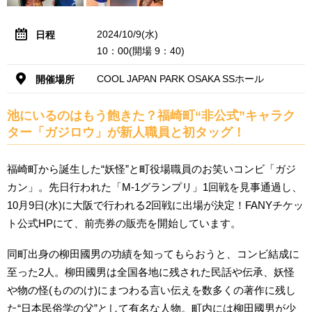
2024/10/9(水)
日程
10：00(開場 9：40)
COOL JAPAN PARK OSAKA SSホール
開催場所
池にいるのはもう飽きた？福崎町“非公式”キャラク
ター「ガジロウ」が新人職員と初タッグ！
福崎町から誕生した“妖怪”と町役場職員のお笑いコンビ「ガジ
カン」。先日行われた「M-1グランプリ」1回戦を見事通過し、
10月9日(水)に大阪で行われる2回戦に出場が決定！FANYチケッ
ト公式HPにて、前売券の販売を開始しています。
同町出身の柳田國男の功績を知ってもらおうと、コンビ結成に
至った2人。柳田國男は全国各地に残された民話や伝承、妖怪
や物の怪(もののけ)にまつわる言い伝えを数多くの著作に残し
た“日本民俗学の父”として有名な人物。町内には柳田國男が少