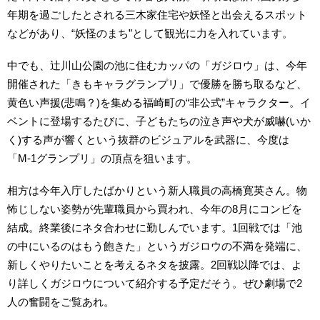
年期を過ごしたとされる三木家住宅や妖怪と出会えるスポット
などがあり、“妖怪のまち”として観光に力を入れています。
中でも、辻川山公園の池に住むカッパの「ガジロウ」は、今年
開催された「きもキャラグランプリ」で優勝を勝ち取るなど、
黄色い声援(悲鳴？)を集める福崎町の“非公式”キャラクター。イ
ベントに登場するたびに、子どもたちの泣き声や犬が威嚇(いか
く)する声が響くという抜群のビジュアルを武器に、今度は
「M-1グランプリ」の頂点を狙います。
相方は今年入庁したばかりという新人職員の高橋寛英さん。物
怖じしない姿勢が先輩職員から買われ、今年の8月にコンビを
結成。終業後にネタ合わせに勤しんでいます。1回戦では「池
の中にいるのはもう飽きた」というガジロウの不満を発端に、
新しくやりたいことを考えるネタを披露。2回戦以降では、よ
り詳しくガジロウについて紹介する予定だそう。ぜひ劇場で2
人の奮闘をご覧あれ。