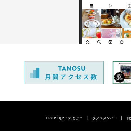
TANOSU[タノス]とは？
タノスメンバー
お