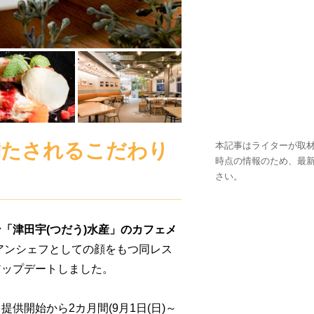
満たされるこだわり
本記事はライターが取材
時点の情報のため、最
さい。
「津田宇(つだう)水産」のカフェメ
アンシェフとしての顔をもつ同レス
アップデートしました。
供開始から2カ月間(9月1日(日)～