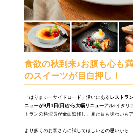
食欲の秋到来♪お腹も心も
のスイーツが目白押し！
「はりまシーサイドロード」沿いにある
レストラン
ニューが9月1日(日)から大幅リニューアル♪
イタリ
トランの料理長が全面監修し、見た目も味わいも
より多くのお客さんに試してほしいとの思いから、提