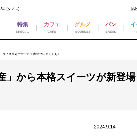
TA
U [タノス]
特集
カフェ
グルメ
パン
イ
SPECIAL
CAFE
GOURMET
BREAD
！タノス限定でサービス券のプレゼントも♪
産」から本格スイーツが新登場
2024.9.14