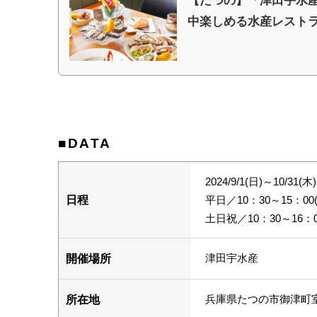
■DATA
2024/9/1(日)～10/31(木)
日程
平日／10：30～15：00(L
土日祝／10：30～16：00(
津田宇水産
開催場所
兵庫県たつの市御津町室
所在地