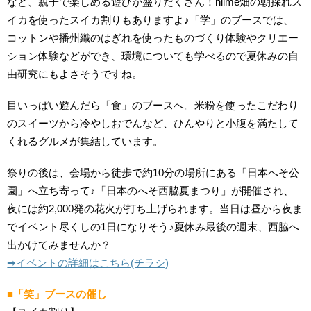
など、親子で楽しめる遊びが盛りだくさん！niime畑の朝採れス
イカを使ったスイカ割りもありますよ♪「学」のブースでは、
コットンや播州織のはぎれを使ったものづくり体験やクリエー
ション体験などができ、環境についても学べるので夏休みの自
由研究にもよさそうですね。
目いっぱい遊んだら「食」のブースへ。米粉を使ったこだわり
のスイーツから冷やしおでんなど、ひんやりと小腹を満たして
くれるグルメが集結しています。
祭りの後は、会場から徒歩で約10分の場所にある「日本へそ公
園」へ立ち寄って♪「日本のへそ西脇夏まつり」が開催され、
夜には約2,000発の花火が打ち上げられます。当日は昼から夜ま
でイベント尽くしの1日になりそう♪夏休み最後の週末、西脇へ
出かけてみませんか？
➡︎イベントの詳細はこちら(チラシ)
■「笑」ブースの催し