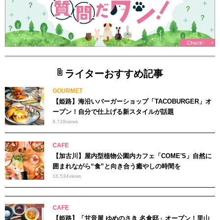
ライターおすすめ記事
GOURMET
【姫路】海沿いバーガーショップ「TACOBURGER」オ
ープン！自分で仕上げる新スタイルが話題
8,728
views
CAFE
【加古川】屋内型植物公園内カフェ「COME'S」自然に
囲まれながら“食”と向き合う癒やしの時間を
16,534
views
CAFE
【姫路】「甘音屋 ゆめのさき 名倉邸」オープン！里山