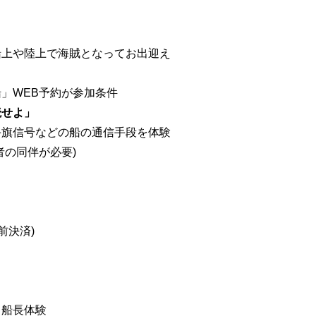
船上や陸上で海賊となってお出迎え
」WEB予約が参加条件
読せよ」
手旗信号などの船の通信手段を体験
者の同伴が必要)
前決済)
て船長体験