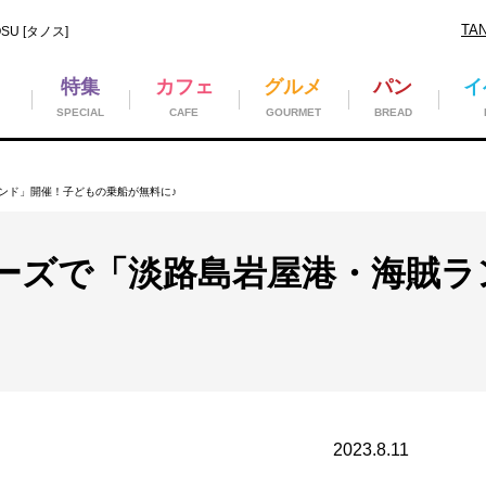
TA
U [タノス]
特集
カフェ
グルメ
パン
イ
SPECIAL
CAFE
GOURMET
BREAD
ンド」開催！子どもの乗船が無料に♪
ーズで「淡路島岩屋港・海賊ラ
2023.8.11