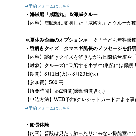
➡︎予約フォームはこちら
・海賊船「咸臨丸」＆海賊クルー
【内容】海賊船に変身した「咸臨丸」とクルーが
≪夏休み企画のオプション≫
※「子ども無料乗船
・謎解きクイズ「タマネギ船長のメッセージを解
【内容】謎解きクイズを解きながら国際信号旗や
【対象】クルーズに乗船する小学生(乗船には保護
【期間】8月1日(火)～8月29日(火)
【参加費】500 円
【所要時間】 約2時間(乗船時間含む)
【申込方法】WEB予約(クレジットカードによる事
➡︎予約フォームはこちら
・船長体験
【内容】普段は見たり触ったり出来ない操舵室に