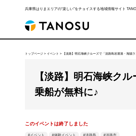
兵庫県はりまエリアの“楽しい”をチョイスする地域情報サイト TANOS
トップページ
>
イベント
>
【淡路】明石海峡クルーズで「淡路島岩屋港・海賊ラ
【淡路】明石海峡クル
乗船が無料に♪
このイベントは終了しました
イベント
体験イベント
淡路島
淡路市