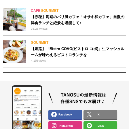
CAFE
GOURMET
【赤穂】海辺のバリ風カフェ「オサキ和カフェ」自慢の
洋食ランチと絶景を堪能して♪
95,287
views
GOURMET
【姫路】「Bistro COVO(ビストロ コボ)」生マッシュル
ームが味わえるビストロランチを
4,158
views
Facebook
X
Instagram
LINE