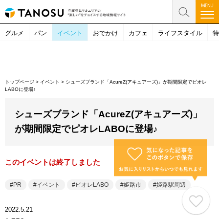
グルメ
パン
イベント
おでかけ
カフェ
ライフスタイル
特
トップページ
>
イベント
>
シューズブランド「AcureZ(アキュアーズ)」が期間限定でピオレ
LABOに登場♪
シューズブランド「AcureZ(アキュアーズ)」
が期間限定でピオレLABOに登場♪
このイベントは終了しました
PR
イベント
ピオレLABO
姫路市
姫路駅周辺
2022.5.21