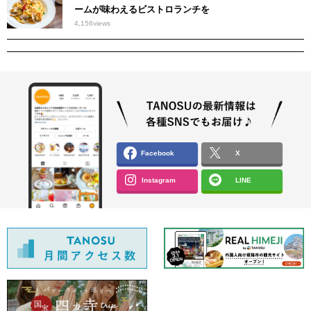
ームが味わえるビストロランチを
4,156
views
Facebook
X
Instagram
LINE