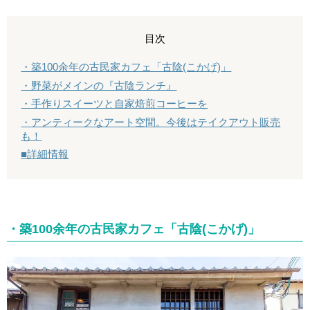
目次
・築100余年の古民家カフェ「古陰(こかげ)」
・野菜がメインの『古陰ランチ』
・手作りスイーツと自家焙煎コーヒーを
・アンティークなアート空間。今後はテイクアウト販売
も！
■詳細情報
・築100余年の古民家カフェ「古陰(こかげ)」