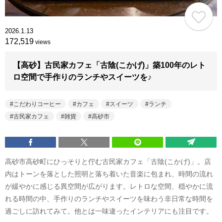
2026.1.13
172,519
views
【高砂】古民家カフェ「古陰(こかげ)」築100年のレト
ロ空間で手作りのランチやスイーツを♪
こだわりコーヒー
カフェ
スイーツ
ランチ
古民家カフェ
雑貨
高砂市
高砂市高砂町にひっそりと佇む古民家カフェ「古陰(こかげ)」。店
内はトーンを落とした照明と落ち着いた音楽に包まれ、時間の流れ
が緩やかに感じる異空間が広がります。レトロな空間、穏やかに流
れる時間の中、手作りのランチやスイーツを味わう非日常な時間を
過ごしに訪れてみて。他とは一味違ったインテリアにも注目です。