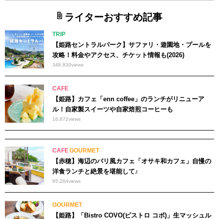
ライターおすすめ記事
TRIP
【姫路セントラルパーク】サファリ・遊園地・プールを
攻略！料金やアクセス、チケット情報も(2026)
348,830
views
CAFE
【姫路】カフェ「enn coffee」のランチがリニューア
ル！自家製スイーツや自家焙煎コーヒーも
16,872
views
CAFE
GOURMET
【赤穂】海辺のバリ風カフェ「オサキ和カフェ」自慢の
洋食ランチと絶景を堪能して♪
95,284
views
GOURMET
【姫路】「Bistro COVO(ビストロ コボ)」生マッシュル