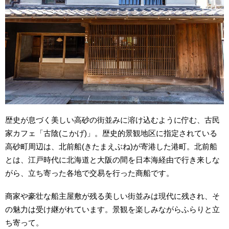
歴史が息づく美しい高砂の街並みに溶け込むように佇む、古民
家カフェ「古陰(こかげ)」。歴史的景観地区に指定されている
高砂町周辺は、北前船(きたまえぶね)が寄港した港町。北前船
とは、江戸時代に北海道と大阪の間を日本海経由で行き来しな
がら、立ち寄った各地で交易を行った商船です。
商家や豪壮な船主屋敷が残る美しい街並みは現代に残され、そ
の魅力は受け継がれています。景観を楽しみながらふらりと立
ち寄って。