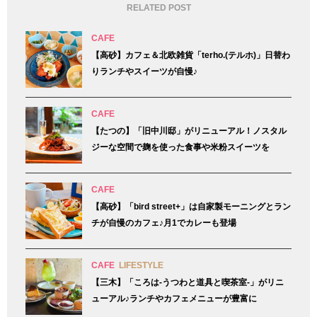
RELATED POST
CAFE
【高砂】カフェ＆北欧雑貨「terho.(テルホ)」日替わ
りランチやスイーツが自慢♪
CAFE
【たつの】「旧中川邸」がリニューアル！ノスタル
ジーな空間で麹を使った食事や米粉スイーツを
CAFE
【高砂】「bird street+」は自家製モーニングとラン
チが自慢のカフェ♪月1でカレーも登場
CAFE
LIFESTYLE
【三木】「ころは-うつわと道具と喫茶室-」がリニ
ューアル♪ランチやカフェメニューが豊富に