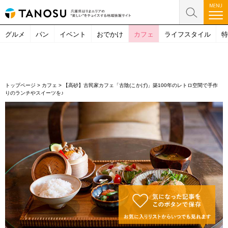
グルメ
パン
イベント
おでかけ
カフェ
ライフスタイル
特
トップページ
>
カフェ
>
【高砂】古民家カフェ「古陰(こかげ)」築100年のレトロ空間で手作
りのランチやスイーツを♪