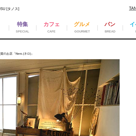
TA
U [タノス]
特集
カフェ
グルメ
パン
イ
SPECIAL
CAFE
GOURMET
BREAD
お店「Nero.(ネロ)」