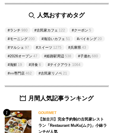
人気おすすめタグ
#ランチ
980
#古民家カフェ
122
#クーポン
5
#モーニング
200
#海沿いカフェ
51
#バイキング
20
#マルシェ
97
#スイーツ
1275
#兵庫県
43
#2026オープン
47
#姫路駅周辺
538
#子連れ
680
#海鮮
19
#洋食
6
#テイクアウト
1064
#○○専門店
462
#古民家リノベ
21
月間人気記事ランキング
GOURMET
【加古川】完全予約制の古民家レスト
ラン「Restaurant MuKu(ムク)」小鉢ラ
ンチが人気