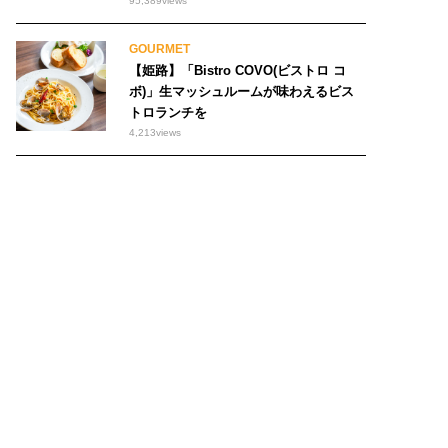
95,389
views
GOURMET
【姫路】「Bistro COVO(ビストロ コ
ボ)」生マッシュルームが味わえるビス
トロランチを
4,213
views