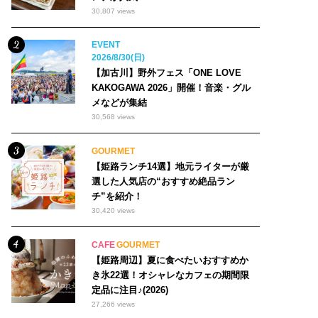
30,807 views
EVENT
2026/8/30(日)
【加古川】野外フェス「ONE LOVE
KAKOGAWA 2026」開催！音楽・グル
メなどが集結
30,568 views
GOURMET
【姫路ランチ14選】地元ライターが厳
選した人気店の“おすすめ絶品ラン
チ”を紹介！
30,420 views
CAFE
GOURMET
【姫路周辺】夏に食べたいおすすめか
き氷22選！オシャレなカフェの期間限
定品に注目♪(2026)
27,266 views