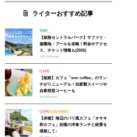
ライターおすすめ記事
TRIP
【姫路セントラルパーク】サファリ・
遊園地・プールを攻略！料金やアクセ
ス、チケット情報も(2026)
349,309
views
CAFE
【姫路】カフェ「enn coffee」のラン
チがリニューアル！自家製スイーツや
自家焙煎コーヒーも
16,989
views
CAFE
GOURMET
【赤穂】海辺のバリ風カフェ「オサキ
和カフェ」自慢の洋食ランチと絶景を
堪能して♪