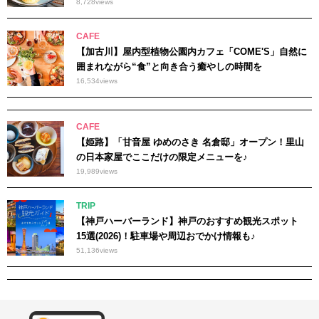
8,728
views
CAFE
【加古川】屋内型植物公園内カフェ「COME'S」自然に
囲まれながら“食”と向き合う癒やしの時間を
16,534
views
CAFE
【姫路】「甘音屋 ゆめのさき 名倉邸」オープン！里山
の日本家屋でここだけの限定メニューを♪
19,989
views
TRIP
【神戸ハーバーランド】神戸のおすすめ観光スポット
15選(2026)！駐車場や周辺おでかけ情報も♪
51,136
views