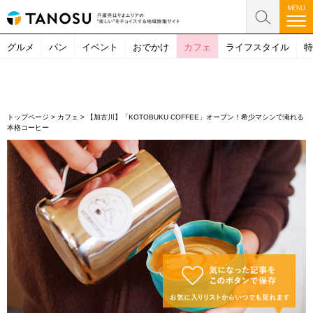
グルメ
パン
イベント
おでかけ
カフェ
ライフスタイル
特
トップページ
>
カフェ
>
【加古川】「KOTOBUKU COFFEE」オープン！希少マシンで淹れる
本格コーヒー