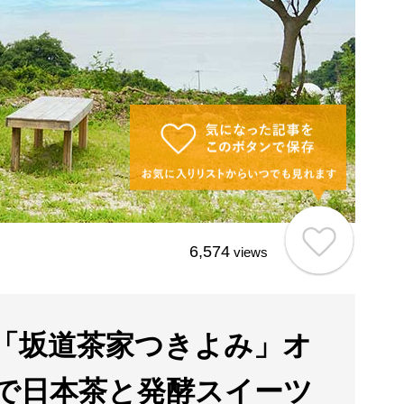
6,574
views
「坂道茶家つきよみ」オ
で日本茶と発酵スイーツ