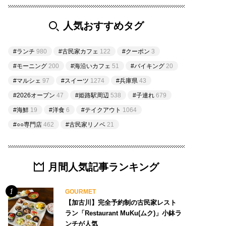
人気おすすめタグ
#ランチ
980
#古民家カフェ
122
#クーポン
3
#モーニング
200
#海沿いカフェ
51
#バイキング
20
#マルシェ
97
#スイーツ
1274
#兵庫県
43
#2026オープン
47
#姫路駅周辺
538
#子連れ
679
#海鮮
19
#洋食
6
#テイクアウト
1064
#○○専門店
462
#古民家リノベ
21
月間人気記事ランキング
GOURMET
【加古川】完全予約制の古民家レスト
ラン「Restaurant MuKu(ムク)」小鉢ラ
ンチが人気