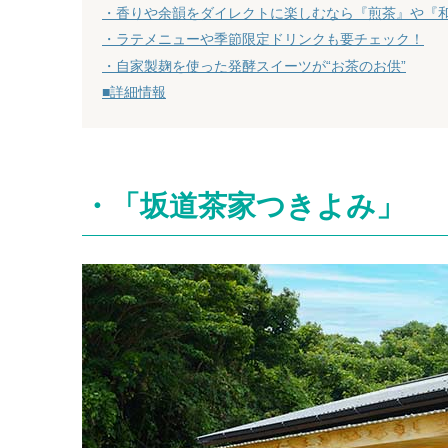
・香りや余韻をダイレクトに楽しむなら『煎茶』や『
・ラテメニューや季節限定ドリンクも要チェック！
・自家製麹を使った発酵スイーツが“お茶のお供”
■詳細情報
・「坂道茶家つきよみ」