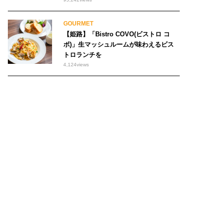
GOURMET
【姫路】「Bistro COVO(ビストロ コ
ボ)」生マッシュルームが味わえるビス
トロランチを
4,124
views