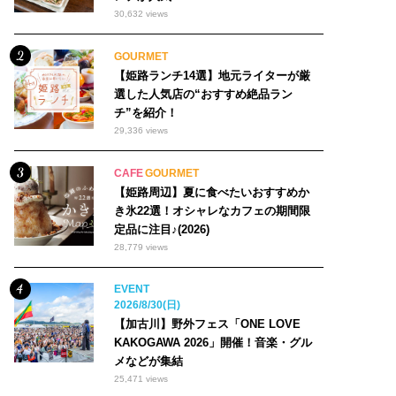
30,632 views
GOURMET
【姫路ランチ14選】地元ライターが厳
選した人気店の“おすすめ絶品ラン
チ”を紹介！
29,336 views
CAFE
GOURMET
【姫路周辺】夏に食べたいおすすめか
き氷22選！オシャレなカフェの期間限
定品に注目♪(2026)
28,779 views
EVENT
2026/8/30(日)
【加古川】野外フェス「ONE LOVE
KAKOGAWA 2026」開催！音楽・グル
メなどが集結
25,471 views