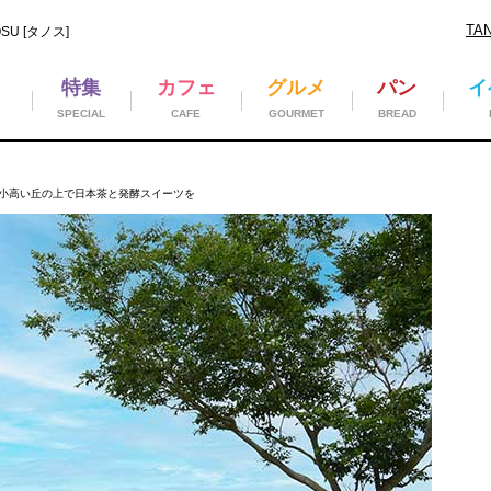
TA
U [タノス]
特集
カフェ
グルメ
パン
イ
SPECIAL
CAFE
GOURMET
BREAD
小高い丘の上で日本茶と発酵スイーツを