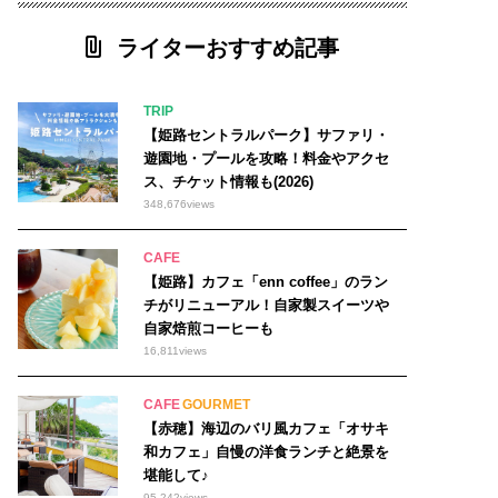
ライターおすすめ記事
TRIP
【姫路セントラルパーク】サファリ・
遊園地・プールを攻略！料金やアクセ
ス、チケット情報も(2026)
348,676
views
CAFE
【姫路】カフェ「enn coffee」のラン
チがリニューアル！自家製スイーツや
自家焙煎コーヒーも
16,811
views
CAFE
GOURMET
【赤穂】海辺のバリ風カフェ「オサキ
和カフェ」自慢の洋食ランチと絶景を
堪能して♪
95,242
views