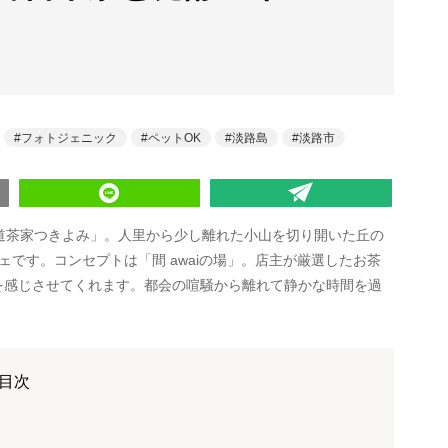
フォトジェニック
ペットOK
淡路島
淡路市
「坂道茶家つきよみ」。人里から少し離れた小山を切り開いた丘の
です。コンセプトは「間 awaiの場」。店主が厳選したお茶
”を感じさせてくれます。都会の喧騒から離れて静かな時間を過
目次