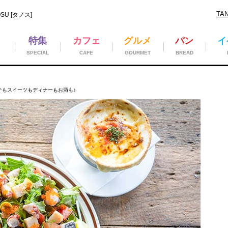
TA
U [タノス]
特集
カフェ
グルメ
パン
イ
SPECIAL
CAFE
GOURMET
BREAD
ンチもスイーツもディナーもお酒も♪