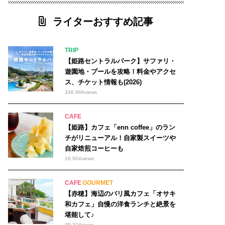
ライターおすすめ記事
TRIP
【姫路セントラルパーク】サファリ・
遊園地・プールを攻略！料金やアクセ
ス、チケット情報も(2026)
348,966
views
CAFE
【姫路】カフェ「enn coffee」のラン
チがリニューアル！自家製スイーツや
自家焙煎コーヒーも
16,904
views
CAFE
GOURMET
【赤穂】海辺のバリ風カフェ「オサキ
和カフェ」自慢の洋食ランチと絶景を
堪能して♪
95,324
views