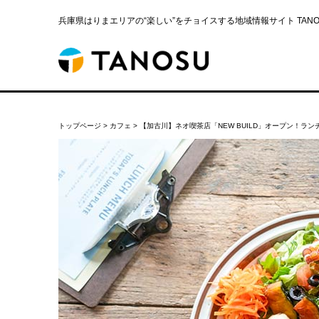
兵庫県はりまエリアの“楽しい”をチョイスする地域情報サイト TANOS
トップページ
>
カフェ
>
【加古川】ネオ喫茶店「NEW BUILD」オープン！ラ