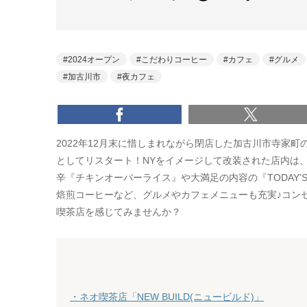
2024オープン
こだわりコーヒー
カフェ
グルメ
加古川市
夜カフェ
2022年12月末に惜しまれながら閉店した加古川市寺家町の「07
としてリスタート！NYをイメージして改装された店内は
辛『チキンオーバーライス』や大満足の内容の『TODAY’S L
焙煎コーヒーなど、グルメやカフェメニューも充実♪コン
喫茶店を感じてみませんか？
・ネオ喫茶店「NEW BUILD(ニュービルド)」