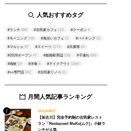
人気おすすめタグ
#ランチ
980
#古民家カフェ
122
#クーポン
4
#モーニング
200
#海沿いカフェ
51
#バイキング
20
#マルシェ
97
#スイーツ
1274
#兵庫県
43
#2026オープン
47
#姫路駅周辺
538
#子連れ
680
#海鮮
19
#洋食
6
#テイクアウト
1064
#○○専門店
462
#古民家リノベ
21
月間人気記事ランキング
GOURMET
【加古川】完全予約制の古民家レスト
ラン「Restaurant MuKu(ムク)」小鉢ラ
ンチが人気