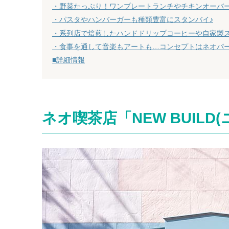
・野菜たっぷり！ワンプレートランチやチキンオーバ
・パスタやハンバーガーも種類豊富にスタンバイ♪
・系列店で焙煎したハンドドリップコーヒーや自家製
・食事を通して音楽もアートも…コンセプトはネオパ
■詳細情報
ネオ喫茶店「NEW BUILD