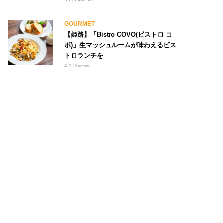
GOURMET
【姫路】「Bistro COVO(ビストロ コ
ボ)」生マッシュルームが味わえるビス
トロランチを
4,172
views