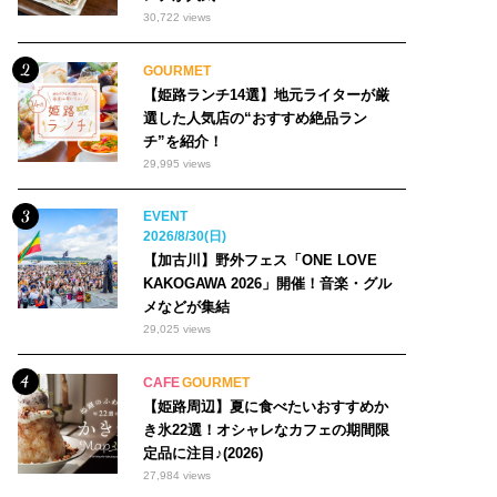
30,722 views
GOURMET
【姫路ランチ14選】地元ライターが厳
選した人気店の“おすすめ絶品ラン
チ”を紹介！
29,995 views
EVENT
2026/8/30(日)
【加古川】野外フェス「ONE LOVE
KAKOGAWA 2026」開催！音楽・グル
メなどが集結
29,025 views
CAFE
GOURMET
【姫路周辺】夏に食べたいおすすめか
き氷22選！オシャレなカフェの期間限
定品に注目♪(2026)
27,984 views