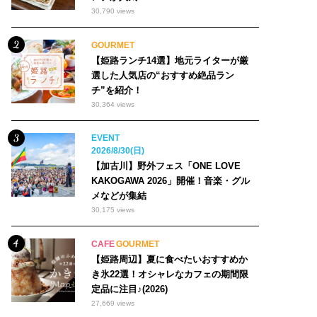
30,790 views
GOURMET
【姫路ランチ14選】地元ライターが厳
選した人気店の“おすすめ絶品ラン
チ”を紹介！
30,364 views
EVENT
2026/8/30(日)
【加古川】野外フェス「ONE LOVE
KAKOGAWA 2026」開催！音楽・グル
メなどが集結
30,175 views
CAFE
GOURMET
【姫路周辺】夏に食べたいおすすめか
き氷22選！オシャレなカフェの期間限
定品に注目♪(2026)
27,669 views