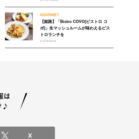
GOURMET
【姫路】「Bistro COVO(ビストロ コ
ボ)」生マッシュルームが味わえるビス
トロランチを
4,204
views
X