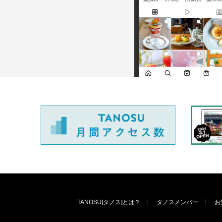
TANOSU[タノス]とは？
タノスメンバー
お