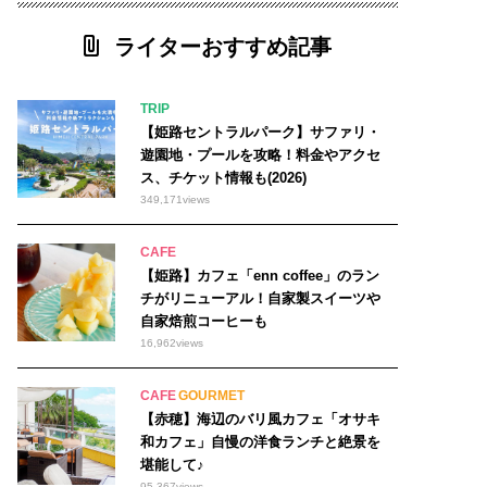
ライターおすすめ記事
TRIP
【姫路セントラルパーク】サファリ・
遊園地・プールを攻略！料金やアクセ
ス、チケット情報も(2026)
349,171
views
CAFE
【姫路】カフェ「enn coffee」のラン
チがリニューアル！自家製スイーツや
自家焙煎コーヒーも
16,962
views
CAFE
GOURMET
【赤穂】海辺のバリ風カフェ「オサキ
和カフェ」自慢の洋食ランチと絶景を
堪能して♪
95,367
views