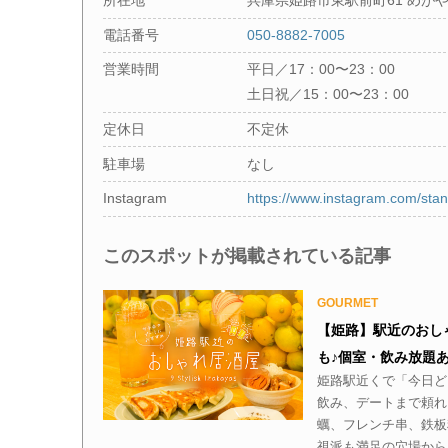
所在地
兵庫県姫路市東駅前町61 めがや
電話番号
050-8882-7005
営業時間
平日／17：00〜23：00
土日祝／15：00〜23：00
定休日
不定休
駐車場
なし
Instagram
https://www.instagram.com/sta
このスポットが掲載されている記事
GOURMET
【姫路】駅近のおし
も♪個室・飲み放題
姫路駅近くで「今日ど
飲み、デートまで頼れ
蠣、フレンチ串、鉄板
視派も満足の穴場から