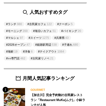
人気おすすめタグ
#ランチ
980
#古民家カフェ
122
#クーポン
5
#モーニング
200
#海沿いカフェ
51
#バイキング
20
#マルシェ
97
#スイーツ
1275
#兵庫県
43
#2026オープン
47
#姫路駅周辺
538
#子連れ
680
#海鮮
19
#洋食
6
#テイクアウト
1064
#○○専門店
462
#古民家リノベ
21
月間人気記事ランキング
GOURMET
【加古川】完全予約制の古民家レスト
ラン「Restaurant MuKu(ムク)」小鉢ラ
ンチが人気