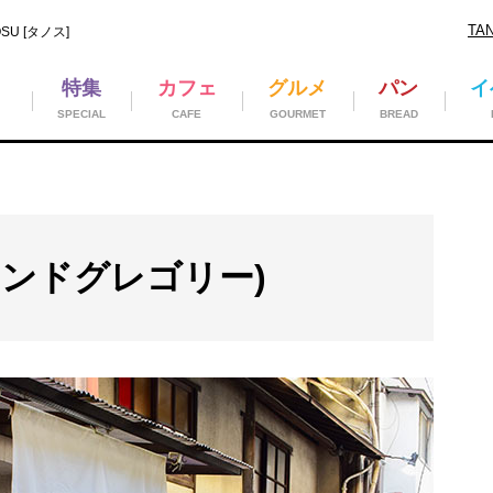
TA
U [タノス]
特集
カフェ
グルメ
パン
イ
SPECIAL
CAFE
GOURMET
BREAD
(スタンドグレゴリー)