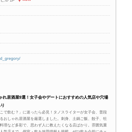
ビル 1F
nd_gregory/
ゃれ居酒屋9選！女子会やデートにおすすめの人気店や穴場
あり
こで飲む？」に迷ったら必見！タノスライターが女子会、普段
るおしゃれ居酒屋を厳選しました。刺身、土鍋ご飯、餃子、牡
料理など多彩で、思わず人に教えたくなる店ばかり。雰囲気重
人気店まで、個室・飲み放題情報も掲載。ぜひ飲み会前にチェ