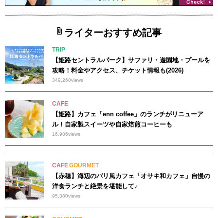
ライターおすすめ記事
TRIP
【姫路セントラルパーク】サファリ・遊園地・プールを
攻略！料金やアクセス、チケット情報も(2026)
349,260
views
CAFE
【姫路】カフェ「enn coffee」のランチがリニューア
ル！自家製スイーツや自家焙煎コーヒーも
16,986
views
CAFE
GOURMET
【赤穂】海辺のバリ風カフェ「オサキ和カフェ」自慢の
洋食ランチと絶景を堪能して♪
95,380
views