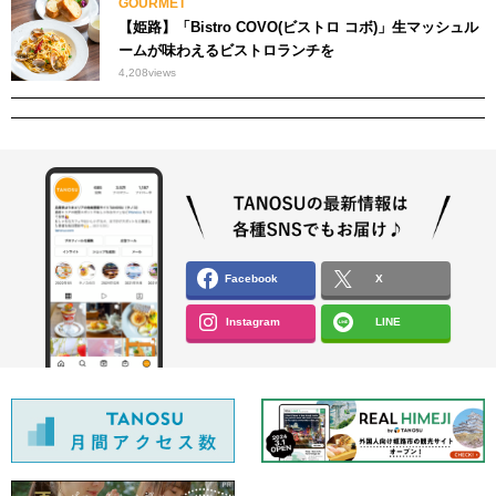
GOURMET
【姫路】「Bistro COVO(ビストロ コボ)」生マッシュル
ームが味わえるビストロランチを
4,208
views
Facebook
X
Instagram
LINE