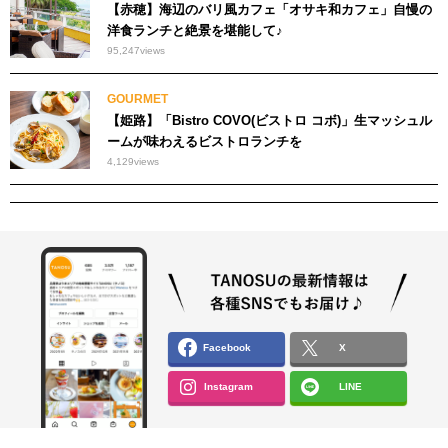
【赤穂】海辺のバリ風カフェ「オサキ和カフェ」自慢の
洋食ランチと絶景を堪能して♪
95,247
views
GOURMET
【姫路】「Bistro COVO(ビストロ コボ)」生マッシュル
ームが味わえるビストロランチを
4,129
views
Facebook
X
Instagram
LINE