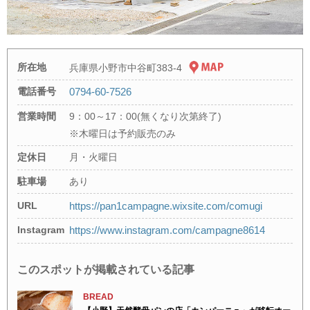
所在地
兵庫県小野市中谷町383-4
電話番号
0794-60-7526
営業時間
9：00～17：00(無くなり次第終了)
※木曜日は予約販売のみ
定休日
月・火曜日
駐車場
あり
URL
https://pan1campagne.wixsite.com/comugi
Instagram
https://www.instagram.com/campagne8614
このスポットが掲載されている記事
BREAD