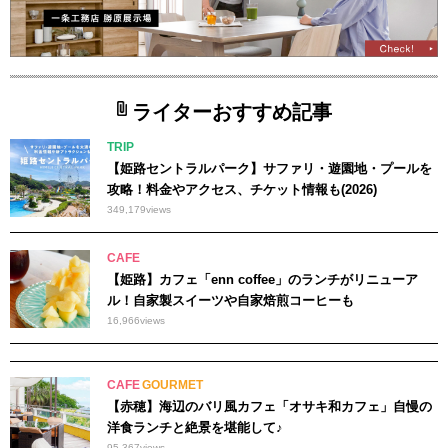
ライターおすすめ記事
TRIP
【姫路セントラルパーク】サファリ・遊園地・プールを
攻略！料金やアクセス、チケット情報も(2026)
349,179
views
CAFE
【姫路】カフェ「enn coffee」のランチがリニューア
ル！自家製スイーツや自家焙煎コーヒーも
16,966
views
CAFE
GOURMET
【赤穂】海辺のバリ風カフェ「オサキ和カフェ」自慢の
洋食ランチと絶景を堪能して♪
95,367
views