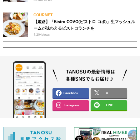
GOURMET
【姫路】「Bistro COVO(ビストロ コボ)」生マッシュル
ームが味わえるビストロランチを
4,204
views
Facebook
X
Instagram
LINE