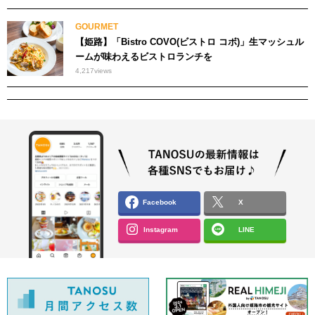
GOURMET
【姫路】「Bistro COVO(ビストロ コボ)」生マッシュル
ームが味わえるビストロランチを
4,217
views
Facebook
X
Instagram
LINE