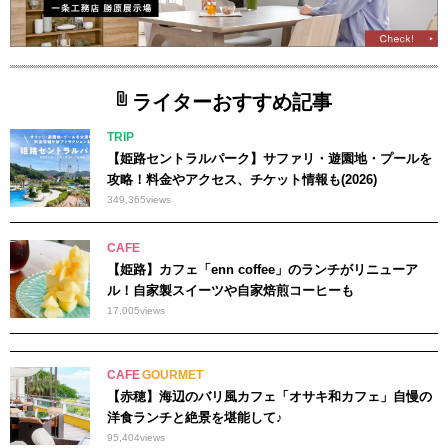
ライターおすすめ記事
TRIP
【姫路セントラルパーク】サファリ・遊園地・プールを
攻略！料金やアクセス、チケット情報も(2026)
349,365
views
CAFE
【姫路】カフェ「enn coffee」のランチがリニューア
ル！自家製スイーツや自家焙煎コーヒーも
17,005
views
CAFE
GOURMET
【赤穂】海辺のバリ風カフェ「オサキ和カフェ」自慢の
洋食ランチと絶景を堪能して♪
95,404
views