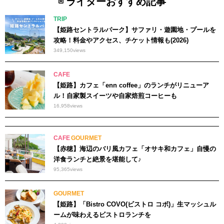
ライターおすすめ記事
TRIP
【姫路セントラルパーク】サファリ・遊園地・プールを
攻略！料金やアクセス、チケット情報も(2026)
349,150
views
CAFE
【姫路】カフェ「enn coffee」のランチがリニューア
ル！自家製スイーツや自家焙煎コーヒーも
16,958
views
CAFE
GOURMET
【赤穂】海辺のバリ風カフェ「オサキ和カフェ」自慢の
洋食ランチと絶景を堪能して♪
95,365
views
GOURMET
【姫路】「Bistro COVO(ビストロ コボ)」生マッシュル
ームが味わえるビストロランチを