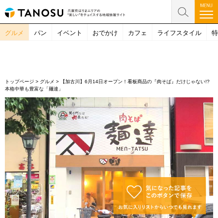
グルメ
パン
イベント
おでかけ
カフェ
ライフスタイル
特
トップページ
>
グルメ
>
【加古川】6月14日オープン！看板商品の『肉そば』だけじゃない!?
本格中華も豊富な「麺達」