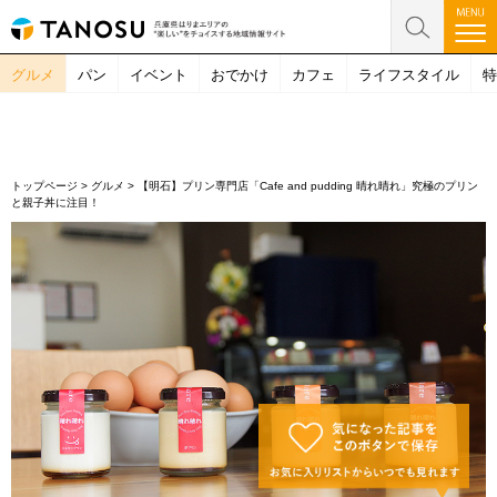
グルメ
パン
イベント
おでかけ
カフェ
ライフスタイル
特
トップページ
>
グルメ
>
【明石】プリン専門店「Cafe and pudding 晴れ晴れ」究極のプリン
と親子丼に注目！