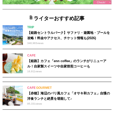
ライターおすすめ記事
TRIP
【姫路セントラルパーク】サファリ・遊園地・プールを
攻略！料金やアクセス、チケット情報も(2026)
348,983
views
CAFE
【姫路】カフェ「enn coffee」のランチがリニューア
ル！自家製スイーツや自家焙煎コーヒーも
16,911
views
CAFE
GOURMET
【赤穂】海辺のバリ風カフェ「オサキ和カフェ」自慢の
洋食ランチと絶景を堪能して♪
95,331
views