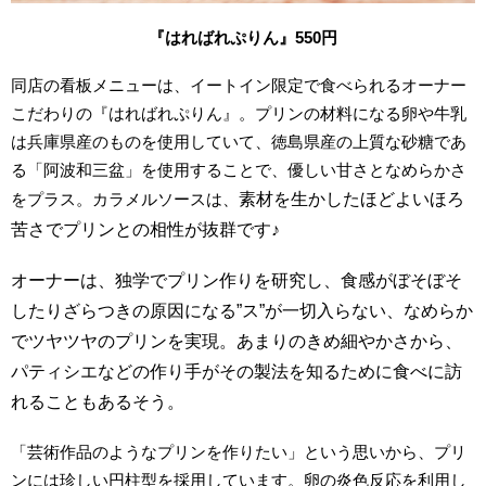
『はればれぷりん』550円
同店の看板メニューは、イートイン限定で食べられるオーナー
こだわりの『はればれぷりん』。プリンの材料になる卵や牛乳
は兵庫県産のものを使用していて、徳島県産の上質な砂糖であ
る「阿波和三盆」を使用することで、優しい甘さとなめらかさ
をプラス。カラメルソースは、
素材を生かした
ほどよいほろ
苦さでプリンとの相性が抜群です♪
オーナーは、独学でプリン作りを研究し、食感がぼそぼそ
したりざらつきの原因になる”ス”が一切入らない、なめらか
でツヤツヤのプリンを実現。あまりのきめ細やかさから、
パティシエなどの作り手がその製法を知るために食べに訪
れることもあるそう。
「芸術作品のようなプリンを作りたい」という思いから、プリ
ンには珍しい円柱型を採用しています。卵の炎色反応を利用し