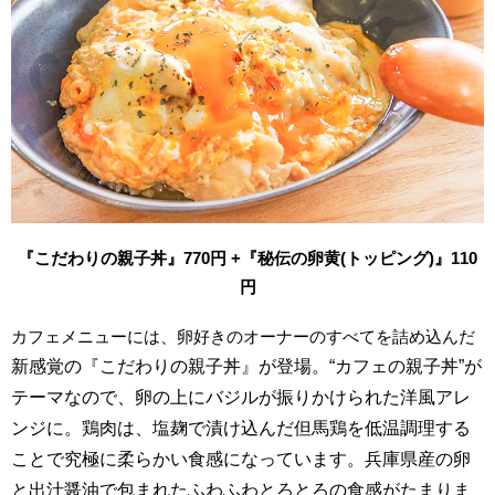
『こだわりの親子丼』770円 +『秘伝の卵黄(トッピング)』110
円
カフェメニューには、卵好きのオーナーのすべてを詰め込んだ
新感覚の
『こだわりの親子丼』が登場。“カフェの親子丼”が
テーマなので、卵の上にバジルが振りかけられた洋風アレ
ンジに。鶏肉は、塩麹で漬け込んだ但馬鶏を低温調理する
ことで究極に柔らかい食感になっています。兵庫県産の卵
と出汁醤油で包まれたふわふわとろとろの食感がたまりま