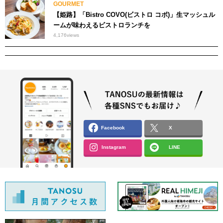
GOURMET
【姫路】「Bistro COVO(ビストロ コボ)」生マッシュル
ームが味わえるビストロランチを
4,176
views
Facebook
X
Instagram
LINE