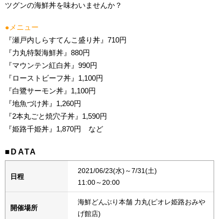
ツグンの海鮮丼を味わいませんか？
●メニュー
『瀬戸内しらすてんこ盛り丼』710円
『力丸特製海鮮丼』880円
『マウンテン紅白丼』990円
『ローストビーフ丼』1,100円
『白鷺サーモン丼』1,100円
『地魚づけ丼』1,260円
『2本丸ごと焼穴子丼』1,590円
『姫路千姫丼』1,870円 など
■DATA
2021/06/23(水)～7/31(土)
日程
11:00～20:00
海鮮どんぶり本舗 力丸(ピオレ姫路おみや
開催場所
げ館店)