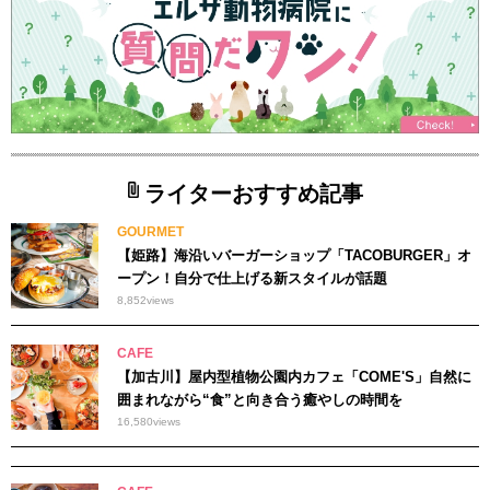
ライターおすすめ記事
GOURMET
【姫路】海沿いバーガーショップ「TACOBURGER」オ
ープン！自分で仕上げる新スタイルが話題
8,852
views
CAFE
【加古川】屋内型植物公園内カフェ「COME'S」自然に
囲まれながら“食”と向き合う癒やしの時間を
16,580
views