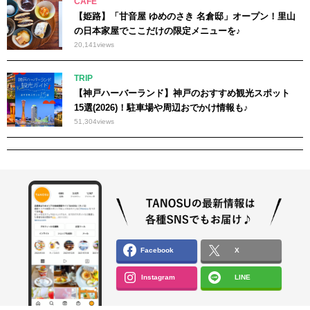
CAFE
【姫路】「甘音屋 ゆめのさき 名倉邸」オープン！里山
の日本家屋でここだけの限定メニューを♪
20,141
views
TRIP
【神戸ハーバーランド】神戸のおすすめ観光スポット
15選(2026)！駐車場や周辺おでかけ情報も♪
51,304
views
Facebook
X
Instagram
LINE