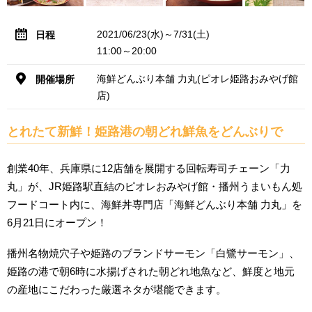
2021/06/23(水)～7/31(土)
日程
11:00～20:00
海鮮どんぶり本舗 力丸(ピオレ姫路おみやげ館
開催場所
店)
とれたて新鮮！姫路港の朝どれ鮮魚をどんぶりで
創業40年、兵庫県に12店舗を展開する回転寿司チェーン「力
丸」が、JR姫路駅直結のピオレおみやげ館・播州うまいもん処
フードコート内に、海鮮丼専門店「海鮮どんぶり本舗 力丸」を
6月21日にオープン！
播州名物焼穴子や姫路のブランドサーモン「白鷺サーモン」、
姫路の港で朝6時に水揚げされた朝どれ地魚など、鮮度と地元
の産地にこだわった厳選ネタが堪能できます。