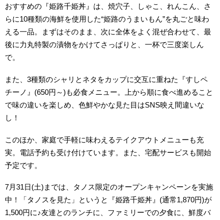
おすすめの『姫路千姫丼』は、焼穴子、しゃこ、れんこん、さ
らに10種類の海鮮を使用した“姫路のうまいもん”を丸ごと味わ
える一品。まずはそのまま、次に全体をよく混ぜ合わせて、最
後に力丸特製の漬物をかけてさっぱりと、一杯で三度楽しん
で。
また、3種類のシャリとネタをカップに交互に重ねた『すしペ
チーノ』(650円～)も必食メニュー。上から順に食べ進めること
で味の違いを楽しめ、色鮮やかな見た目はSNS映え間違いな
し！
このほか、家庭で手軽に味わえるテイクアウトメニューも充
実。電話予約も受け付けています。また、宅配サービスも開始
予定です。
7月31日(土)までは、タノス限定のオープンキャンペーンを実施
中！「タノスを見た」というと『姫路千姫丼』(通常1,870円)が
1,500円に♪友達とのランチに、ファミリーでの夕食に、鮮度バ