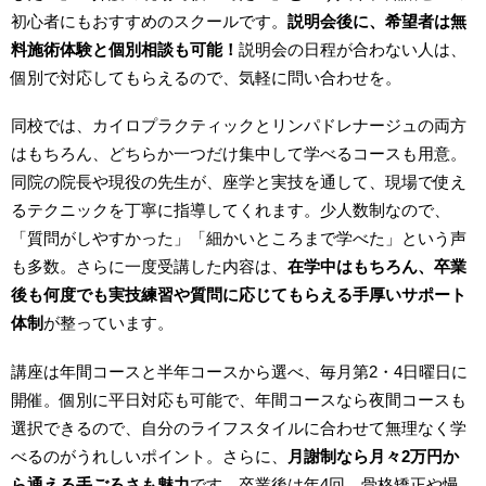
初心者にもおすすめのスクールです。
説明会後に、希望者は無
料施術体験と個別相談も可能！
説明会の日程が合わない人は、
個別で対応してもらえるので、気軽に問い合わせを。
同校では、カイロプラクティックとリンパドレナージュの両方
はもちろん、どちらか一つだけ集中して学べるコースも用意。
同院の院長や現役の先生が、座学と実技を通して、現場で使え
るテクニックを丁寧に指導してくれます。少人数制なので、
「質問がしやすかった」「細かいところまで学べた」という声
も多数。さらに一度受講した内容は、
在学中はもちろん、卒業
後も何度でも実技練習や質問に応じてもらえる手厚いサポート
体制
が整っています。
講座は年間コースと半年コースから選べ、毎月第2・4日曜日に
開催。個別に平日対応も可能で、年間コースなら夜間コースも
選択できるので、自分のライフスタイルに合わせて無理なく学
べるのがうれしいポイント。さらに、
月謝制なら月々2万円か
ら通える手ごろさも魅力
です。卒業後は年4回、骨格矯正や慢