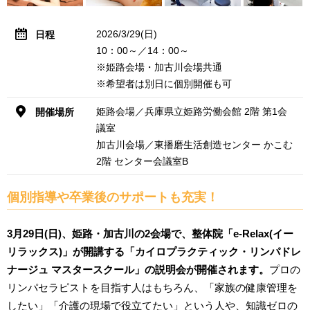
2026/3/29(日)
日程
10：00～／14：00～
※姫路会場・加古川会場共通
※希望者は別日に個別開催も可
姫路会場／兵庫県立姫路労働会館 2階 第1会
開催場所
議室
加古川会場／東播磨生活創造センター かこむ
2階 センター会議室B
個別指導や卒業後のサポートも充実！
3月29日(日)、姫路・加古川の2会場で、整体院「e-Relax(イー
リラックス)」が開講する「カイロプラクティック・リンパドレ
ナージュ マスタースクール」の説明会が開催されます。
プロの
リンパセラピストを目指す人はもちろん、「家族の健康管理を
したい」「介護の現場で役立てたい」という人や、知識ゼロの