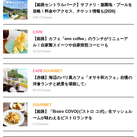
【姫路セントラルパーク】サファリ・遊園地・プールを
攻略！料金やアクセス、チケット情報も(2026)
348,711
views
CAFE
【姫路】カフェ「enn coffee」のランチがリニューア
ル！自家製スイーツや自家焙煎コーヒーも
16,825
views
CAFE
GOURMET
【赤穂】海辺のバリ風カフェ「オサキ和カフェ」自慢の
洋食ランチと絶景を堪能して♪
95,257
views
GOURMET
【姫路】「Bistro COVO(ビストロ コボ)」生マッシュル
ームが味わえるビストロランチを
4,135
views