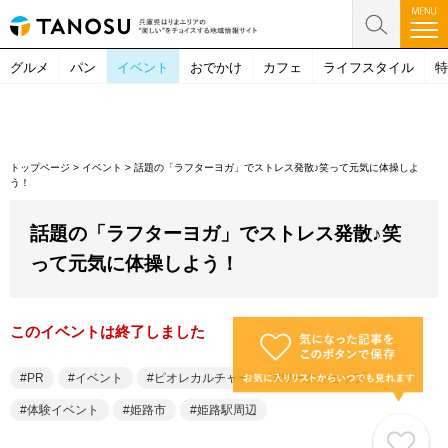
グルメ
パン
イベント
おでかけ
カフェ
ライフスタイル
特
トップページ
>
イベント
>
話題の「ラフターヨガ」でストレス発散♪笑って元気に体操しよ
う！
話題の「ラフターヨガ」でストレス発散♪笑
って元気に体操しよう！
このイベントは終了しました
PR
イベント
ピオレカルチャー
ワークショップ
体験イベント
姫路市
姫路駅周辺