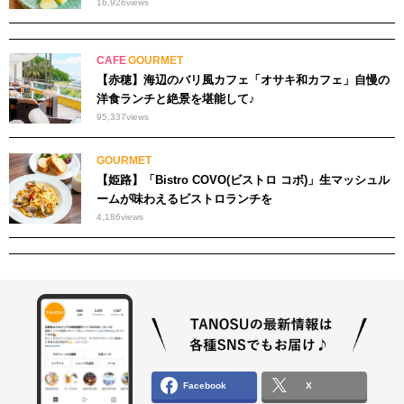
16,926
views
CAFE
GOURMET
【赤穂】海辺のバリ風カフェ「オサキ和カフェ」自慢の
洋食ランチと絶景を堪能して♪
95,337
views
GOURMET
【姫路】「Bistro COVO(ビストロ コボ)」生マッシュル
ームが味わえるビストロランチを
4,186
views
Facebook
X