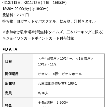
①10月19日、②11月2日(月曜・1日講座)
18:30〜20:00(受付は18:00〜)
受講料：2,750円
持ち物：ヨガマットかバスタオル、飲み物、汗拭きタオル
※参加者は駐車場3時間無料(タイムズ、三木パーキングに限る)
※ジョイワンカードポイントカード付与対象
■DATA
＜全4回講座＞10/24〜、＜1日講座＞
日程
10/19・11/2
開催場所
ピオレ1 6階 ピオレホール
所在地
兵庫県姫路市駅前町188-1
定員
各10人
全4回講座 8,800円
料金