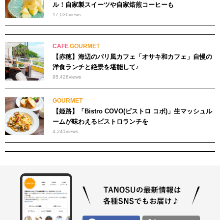
ル！自家製スイーツや自家焙煎コーヒーも
17,030
views
CAFE
GOURMET
【赤穂】海辺のバリ風カフェ「オサキ和カフェ」自慢の
洋食ランチと絶景を堪能して♪
95,426
views
GOURMET
【姫路】「Bistro COVO(ビストロ コボ)」生マッシュル
ームが味わえるビストロランチを
4,241
views