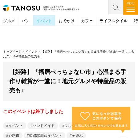
グルメ
パン
イベント
おでかけ
カフェ
ライフスタイル
特
トップページ
>
イベント
>
【姫路】「播磨べっちょない市」心温まる手作り雑貨が一堂に！地
元グルメや特産品の販売も♪
【姫路】「播磨べっちょない市」心温まる手
作り雑貨が一堂に！地元グルメや特産品の販
売も♪
このイベントは終了しました
イベント
ハンドメイド
マルシェ
ワークショップ
姫路市
姫路駅周辺イベント
子連れ