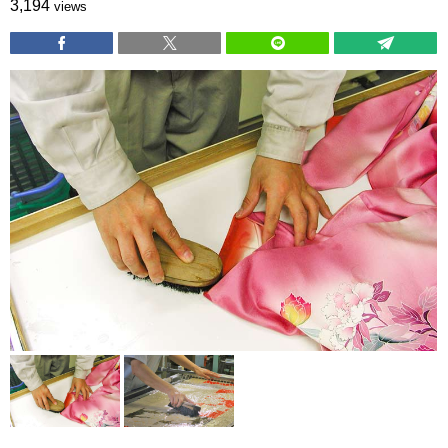
3,194
views