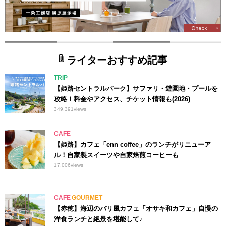
ライターおすすめ記事
TRIP
【姫路セントラルパーク】サファリ・遊園地・プールを
攻略！料金やアクセス、チケット情報も(2026)
349,391
views
CAFE
【姫路】カフェ「enn coffee」のランチがリニューア
ル！自家製スイーツや自家焙煎コーヒーも
17,006
views
CAFE
GOURMET
【赤穂】海辺のバリ風カフェ「オサキ和カフェ」自慢の
洋食ランチと絶景を堪能して♪