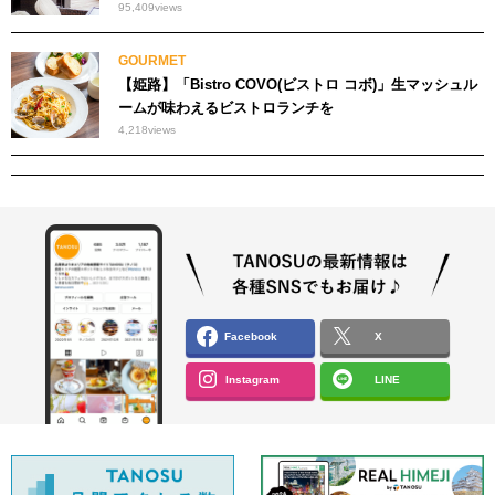
95,409
views
GOURMET
【姫路】「Bistro COVO(ビストロ コボ)」生マッシュル
ームが味わえるビストロランチを
4,218
views
Facebook
X
Instagram
LINE