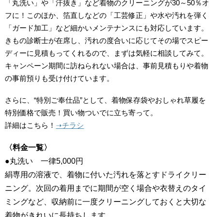
「丸洗い」や「汗抜き」など着物のクリーニングが30～50％オ
フに！このほか、箔直しなどの「工芸修正」や水や汚れを弾く
「ガード加工」など細かいメンテナンスにも対応しています。
きもの診断士が在席し、汚れの度合いに応じてその場でスピー
ディーに見積もってくれるので、まずは気軽に相談してみて。
キャンペーン期間に訪ねられない場合は、事前見積もりや着物
の事前預りも受け付けています。
さらに、“特別ご奉仕品”として、着物保存袋やおしゃれ草履を
特別価格で販売！買い物ついでに立ち寄って。
詳細はこちら！
➝チラシ
〈料金一覧〉
●丸洗い 一律5,000円
絹専用の溶液で、着物に付いた汚れを落とすドライクリー
ニング。次回の着用までに期間が空く場合や衣替えのタイ
ミングなど、
収納前に一度クリーニングしておくと大切な
着物がきれいに長持ちします。