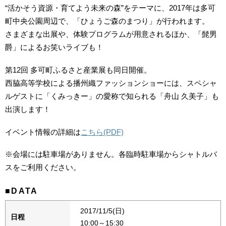
“活かそう資源・育てよう未来の森”をテーマに、2017年は多可
町中央公園周辺で、「ひょうご森のまつり」が行われます。
さまざまな出展や、体験プログラムが用意されるほか、「髭男
爵」によるお笑いライブも！
第12回 多可町ふるさと産業展も同日開催。
西脇高等学校による播州織ファッションショーには、スペシャ
ルゲストに「くみっきー」の愛称で知られる「舟山 久美子」も
出演します！
イベント情報の詳細は
こちら(PDF)
※会場には駐車場がありません。各臨時駐車場からシャトルバ
スをご利用ください。
■DATA
2017/11/5(日)
日程
10:00～15:30