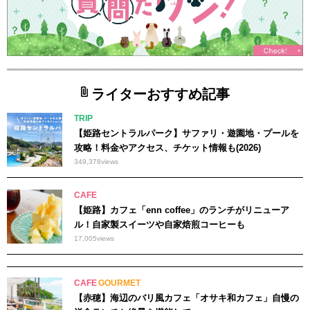
ライターおすすめ記事
TRIP
【姫路セントラルパーク】サファリ・遊園地・プールを
攻略！料金やアクセス、チケット情報も(2026)
349,378
views
CAFE
【姫路】カフェ「enn coffee」のランチがリニューア
ル！自家製スイーツや自家焙煎コーヒーも
17,005
views
CAFE
GOURMET
【赤穂】海辺のバリ風カフェ「オサキ和カフェ」自慢の