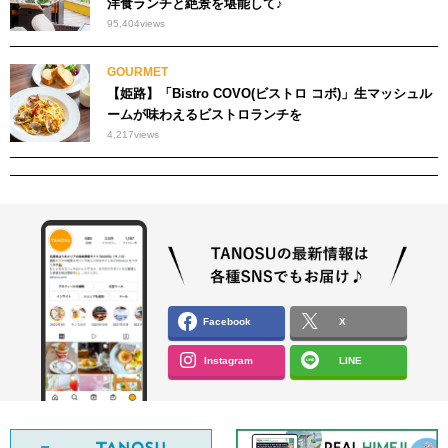
洋食ランチと絶景を堪能して♪
95,404
views
GOURMET
【姫路】「Bistro COVO(ビストロ コボ)」生マッシュル
ームが味わえるビストロランチを
4,217
views
Facebook
X
Instagram
LINE