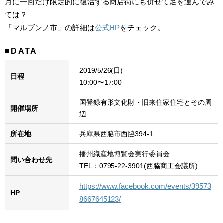
月に一回だけ限定的に復活する商店街にも併せて足を運んでみ
ては？
「マルブンノ市」の詳細は
公式HP
をチェック。
■DATA
2019/5/26(日)
日程
10:00〜17:00
国登録有形文化財・旧来住家住宅とその周
開催場所
辺
所在地
兵庫県西脇市西脇394-1
播州織産地博覧会実行委員会
問い合わせ先
TEL：0795-22-3901(西脇商工会議所)
https://www.facebook.com/events/39573
HP
8667645123/