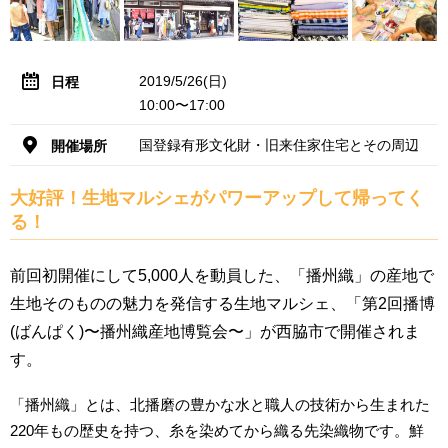
2019/5/26(日)
日程
10:00〜17:00
国登録有形文化財・旧来住家住宅とその周辺
開催場所
大好評！生地マルシェがパワーアップして帰ってく
る！
前回初開催にして5,000人を動員した、「播州織」の産地で
生地そのものの魅力を発信する生地マルシェ、「第2回播博
(ばんぱく)〜播州織産地博覧会〜」が西脇市で開催されま
す。
「播州織」とは、北播磨の豊かな水と職人の技術から生まれた
220年もの歴史を持つ、糸を染めてから織る先染織物です。鮮