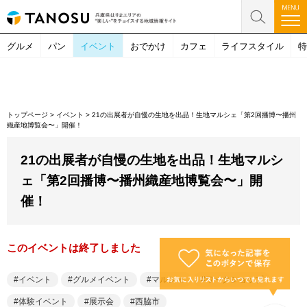
グルメ
パン
イベント
おでかけ
カフェ
ライフスタイル
特
トップページ
>
イベント
>
21の出展者が自慢の生地を出品！生地マルシェ「第2回播博〜播州
織産地博覧会〜」開催！
21の出展者が自慢の生地を出品！生地マルシ
ェ「第2回播博〜播州織産地博覧会〜」開
催！
このイベントは終了しました
イベント
グルメイベント
マルシェ
ワークショップ
体験イベント
展示会
西脇市