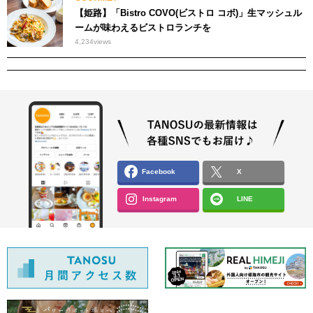
【姫路】「Bistro COVO(ビストロ コボ)」生マッシュル
ームが味わえるビストロランチを
4,234
views
Facebook
X
Instagram
LINE