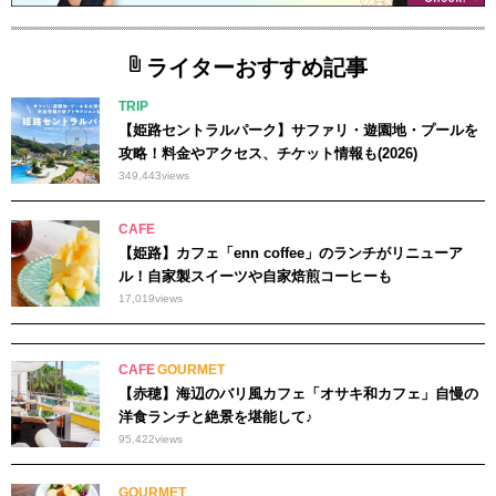
ライターおすすめ記事
TRIP
【姫路セントラルパーク】サファリ・遊園地・プールを
攻略！料金やアクセス、チケット情報も(2026)
349,443
views
CAFE
【姫路】カフェ「enn coffee」のランチがリニューア
ル！自家製スイーツや自家焙煎コーヒーも
17,019
views
CAFE
GOURMET
【赤穂】海辺のバリ風カフェ「オサキ和カフェ」自慢の
洋食ランチと絶景を堪能して♪
95,422
views
GOURMET