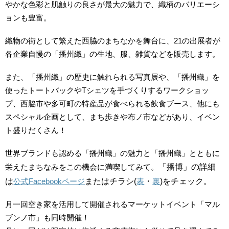
やかな色彩と肌触りの良さが最大の魅力で、織柄のバリエーシ
ョンも豊富。
織物の街として繁えた西脇のまちなかを舞台に、21の出展者が
各企業自慢の「播州織」の生地、服、雑貨などを販売します。
また、「播州織」の歴史に触れられる写真展や、「播州織」を
使ったトートバックやTシェツを手づくりするワークショッ
プ、西脇市や多可町の特産品が食べられる飲食ブース、他にも
スペシャル企画として、まち歩きや布ノ市などがあり、イベン
ト盛りだくさん！
世界ブランドも認める「播州織」の魅力と「播州織」とともに
栄えたまちなみをこの機会に満喫してみて。
「
播博」の詳細
は
公式Facebookページ
またはチラシ(
表
・
裏
)をチェック。
月一回空き家を活用して開催されるマーケットイベント「マル
ブンノ市」も同時開催！