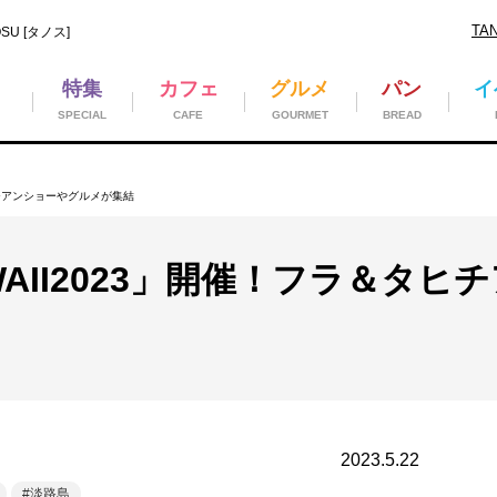
TA
U [タノス]
特集
カフェ
グルメ
パン
イ
SPECIAL
CAFE
GOURMET
BREAD
タヒチアンショーやグルメが集結
HAWAII2023」開催！フラ＆
2023.5.22
淡路島