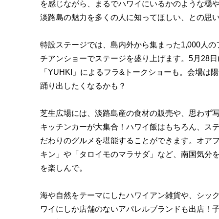
を感じながら、まるでハワイにいるかのような穏
淡路島の魅力を多くの人に知ってほしい、との思
特設ステージでは、島内外から集まった1,000人
チアンショーでステージを盛り上げます。5月
28
「YUHKI」によるフラ&トークショーも。会場は
陽
踊り出し
たくなるかも？
芝生広場には、淡路島産の食材の販売や、思わず
キッチンカーが大集合！ハワイ飯はもちろん、ス
だわりのグルメを堪能することができます。オア
キン」や「タロイモのマラサダ」など、南国気分
を楽しんで。
海や自然をテーマにしたハワイアン雑貨や、シッ
ワイにしか店舗のないアパレルブランドも出店！