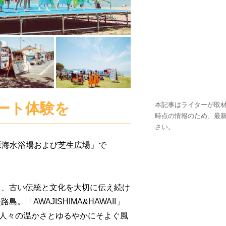
ート体験を
本記事はライターが取材
時点の情報のため、最
さい。
松原海水浴場および芝生広場」で
り、古い伝統と文化を大切に伝え続け
「AWAJISHIMA&HAWAII」
海、人々の温かさとゆるやかにそよぐ風