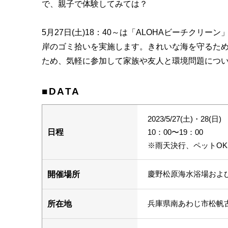
で、親子で体験してみては？
5月27日(土)18：40～は「ALOHAビーチクリ
岸のゴミ拾いを実施します。きれいな海を守るた
ため、気軽に参加して家族や友人と環境問題につ
■DATA
2023/5/27(土)・28(日)
日程
10：00〜19：00
※雨天決行、ペットOK
慶野松原海水浴場およ
開催場所
兵庫県南あわじ市松帆
所在地