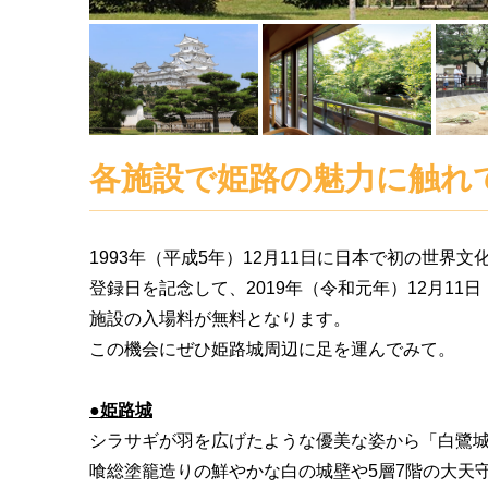
各施設で姫路の魅力に触れ
1993年（平成5年）12月11日に日本で初の世界
登録日を記念して、2019年（令和元年）12月11
施設の入場料が無料となります。
この機会にぜひ姫路城周辺に足を運んでみて。
●姫路城
シラサギが羽を広げたような優美な姿から「白鷺
喰総塗籠造りの鮮やかな白の城壁や5層7階の大天