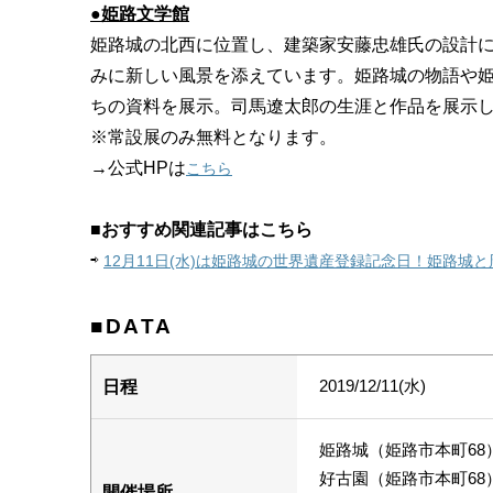
●姫路文学館
姫路城の北西に位置し、建築家安藤忠雄氏の設計
みに新しい風景を添えています。姫路城の物語や
ちの資料を展示。司馬遼太郎の生涯と作品を展示
※常設展のみ無料となります。
→公式HPは
こちら
■おすすめ関連記事はこちら
⇨
12月11日(水)は姫路城の世界遺産登録記念日！姫路城
■DATA
2019/12/11(水)
日程
姫路城（姫路市本町68
好古園（姫路市本町68
開催場所