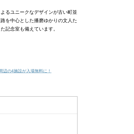
によるユニークなデザインが古い町並
姫路を中心とした播磨ゆかりの文人た
した記念室も備えています。
と周辺の4施設が入場無料に！
）
）