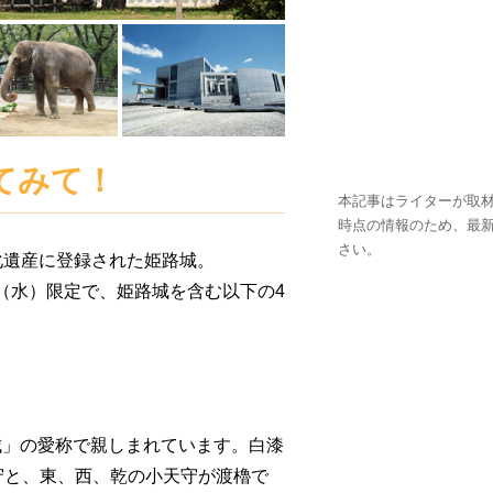
てみて！
本記事はライターが取材
時点の情報のため、最
さい。
文化遺産に登録された姫路城。
日（水）限定で、姫路城を含む以下の4
城」の愛称で親しまれています。白漆
守と、東、西、乾の小天守が渡櫓で