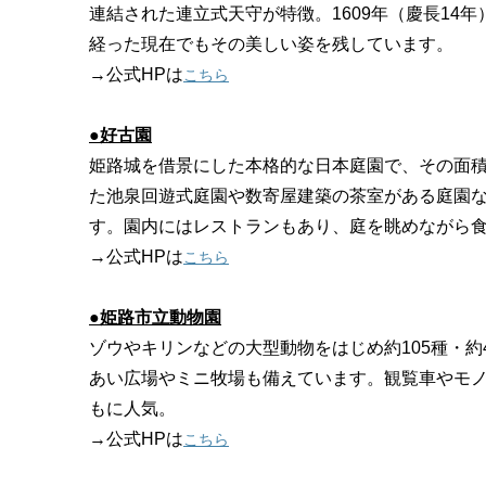
連結された連立式天守が特徴。1609年（慶長14年
経った現在でもその美しい姿を残しています。
→公式HPは
こちら
●好古園
姫路城を借景にした本格的な日本庭園で、その面
た池泉回遊式庭園や数寄屋建築の茶室がある庭園
す。園内にはレストランもあり、庭を眺めながら
→公式HPは
こちら
●姫路市立動物園
ゾウやキリンなどの大型動物をはじめ約105種・約
あい広場やミニ牧場も備えています。観覧車やモ
もに人気。
→公式HPは
こちら