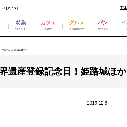
TA
U [タノス]
特集
カフェ
グルメ
パン
イ
SPECIAL
CAFE
GOURMET
BREAD
か3施設が入場無料に！
世界遺産登録記念日！姫路城ほ
2019.12.6