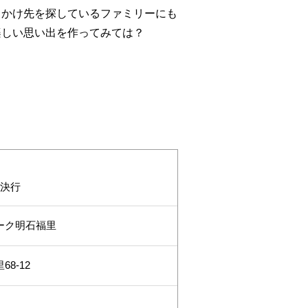
出かけ先を探しているファミリーにも
楽しい思い出を作ってみては？
天決行
ーク明石福里
8-12