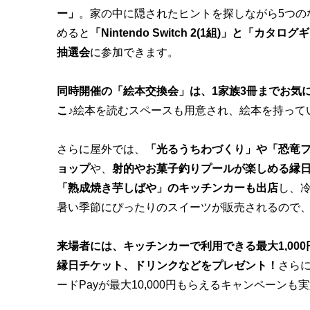
ー」
。家の中に隠されたヒントを探しながら5つの
めると
「Nintendo Switch 2(1組)」と「カタ
抽選会
に参加できます。
同時開催の「絵本交換会」は、1家族3冊までお気
こ♪
絵本を読むスペースも用意され、絵本を持って
さらに屋外では、
「光るうちわづくり」や「恐竜
ョップ
や、
射的やお菓子釣りプールが楽しめる縁
「熟成焼き芋しばや」のキッチンカーも出店
し、
暑い季節にぴったりのスイーツが販売されるので、
来場者には、キッチンカーで利用できる最大1,00
縁日チケット、ドリンクなどをプレゼント！
さら
ードPayが最大10,000円もらえるキャンペーンも