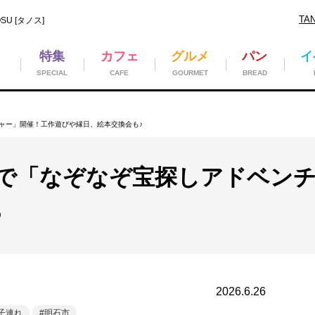
TA
U [タノス]
特集
カフェ
グルメ
パン
イ
SPECIAL
CAFE
GOURMET
BREAD
ャー」開催！工作遊びや縁日、絵本交換会も♪
で「なぞなぞ宝探しアドベンチ
♪
2026.6.26
子連れ
明石市