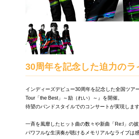
30周年を記念した迫力のラ
インディーズデビュー30周年を記念した全国ツアー『T-BOLAN
Tour「the Best」～励（れい）～』を開催。
待望のバンドスタイルでのコンサートが実現しま
一斉を風靡したヒット曲の数々や新曲「Re:I」の
パワフルな生演奏が聴けるメモリアルなライブは