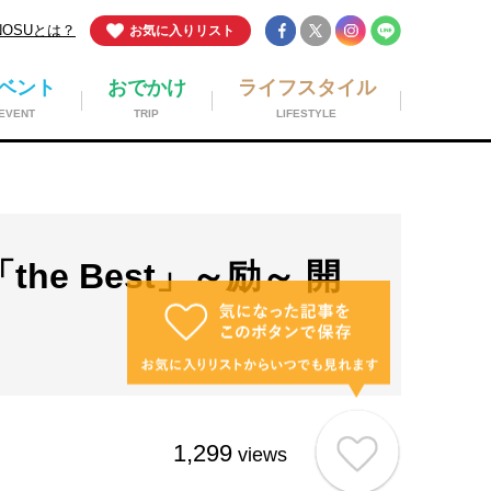
NOSUとは？
お気に入りリスト
ベント
おでかけ
ライフスタイル
EVENT
TRIP
LIFESTYLE
r「the Best」～励～ 開
1,299
views