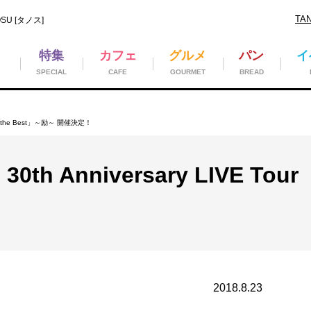
TA
U [タノス]
特集
カフェ
グルメ
パン
イ
SPECIAL
CAFE
GOURMET
BREAD
ur「the Best」～励～ 開催決定！
th Anniversary LIVE Tou
2018.8.23