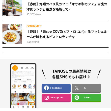
【赤穂】海辺のバリ風カフェ「オサキ和カフェ」自慢の
洋食ランチと絶景を堪能して♪
95,307
views
GOURMET
【姫路】「Bistro COVO(ビストロ コボ)」生マッシュル
ームが味わえるビストロランチを
4,164
views
Facebook
X
Instagram
LINE