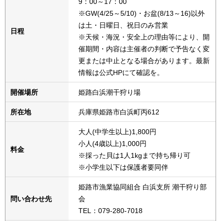
9：00～17：00
※GW(4/25～5/10)・お盆(8/13～16)以外
は土・日曜日、祝日のみ営業
日程
※天候・海況・安全上の理由等により、開
催期間・内容は主催者の判断で予告なく変
更または中止となる場合があります。最新
情報は公式HPにて確認を。
開催場所
姫路白浜潮干狩り場
所在地
兵庫県姫路市白浜町丙612
大人(中学生以上)1,800円
小人(4歳以上)1,000円
料金
※採った貝は1人1kgまで持ち帰り可
※小学生以下は保護者要同伴
姫路市漁業協同組合 白浜支所 潮干狩り部
問い合わせ先
会
TEL：079-280-7018