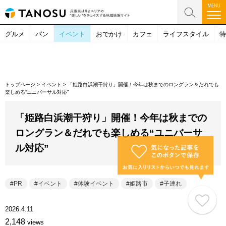
グルメ
パン
イベント
おでかけ
カフェ
ライフスタイル
特
トップページ
>
イベント
>
「姫路白浜潮干狩り」開催！今年は秋までのロングラン＆だれでも
楽しめる“ユニバーサル対応”
「姫路白浜潮干狩り」開催！今年は秋までの
ロングラン＆だれでも楽しめる“ユニバーサ
ル対応”
PR
イベント
体験イベント
姫路市
子連れ
2026.4.11
2,148
views