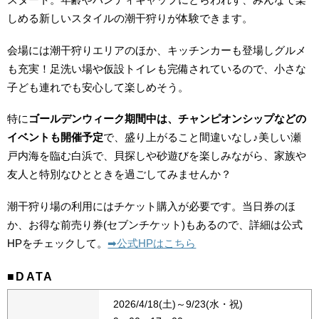
しめる新しいスタイルの潮干狩りが体験できます。
会場には潮干狩りエリアのほか、キッチンカーも登場しグルメ
も充実！足洗い場や仮設トイレも完備されているので、小さな
子ども連れでも安心して楽しめそう。
特に
ゴールデンウィーク期間中は、チャンピオンシップなどの
イベントも開催予定
で、盛り上がること間違いなし♪美しい瀬
戸内海を臨む白浜で、貝探しや砂遊びを楽しみながら、家族や
友人と特別なひとときを過ごしてみませんか？
潮干狩り場の利用にはチケット購入が必要です。当日券のほ
か、お得な前売り券(セブンチケット)もあるので、詳細は公式
HPをチェックして。
➡︎公式HPはこちら
■DATA
2026/4/18(土)～9/23(水・祝)