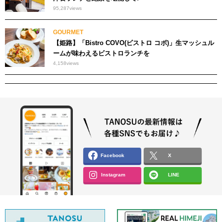
95,287
views
GOURMET
【姫路】「Bistro COVO(ビストロ コボ)」生マッシュル
ームが味わえるビストロランチを
4,158
views
Facebook
X
Instagram
LINE