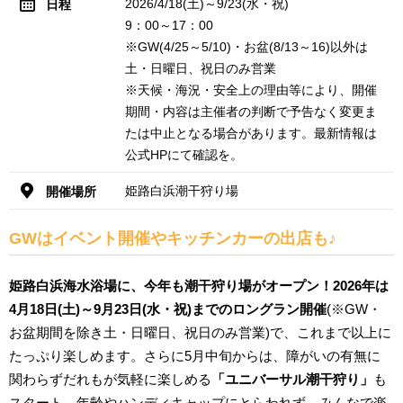
2026/4/18(土)～9/23(水・祝)
日程
9：00～17：00
※GW(4/25～5/10)・お盆(8/13～16)以外は
土・日曜日、祝日のみ営業
※天候・海況・安全上の理由等により、開催
期間・内容は主催者の判断で予告なく変更ま
たは中止となる場合があります。最新情報は
公式HPにて確認を。
姫路白浜潮干狩り場
開催場所
GWはイベント開催やキッチンカーの出店も♪
姫路白浜海水浴場に、今年も潮干狩り場がオープン！2026年は
4月18日(土)～9月23日(水・祝)までのロングラン開催
(※GW・
お盆期間を除き土・日曜日、祝日のみ営業)で、これまで以上に
たっぷり楽しめます。さらに5月中旬からは、障がいの有無に
関わらずだれもが気軽に楽しめる
「ユニバーサル潮干狩り」
も
スタート。年齢やハンディキャップにとらわれず、みんなで楽