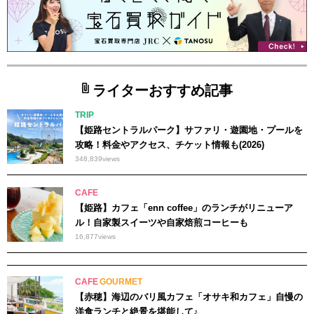
ライターおすすめ記事
TRIP
【姫路セントラルパーク】サファリ・遊園地・プールを
攻略！料金やアクセス、チケット情報も(2026)
348,839
views
CAFE
【姫路】カフェ「enn coffee」のランチがリニューア
ル！自家製スイーツや自家焙煎コーヒーも
16,877
views
CAFE
GOURMET
【赤穂】海辺のバリ風カフェ「オサキ和カフェ」自慢の
洋食ランチと絶景を堪能して♪