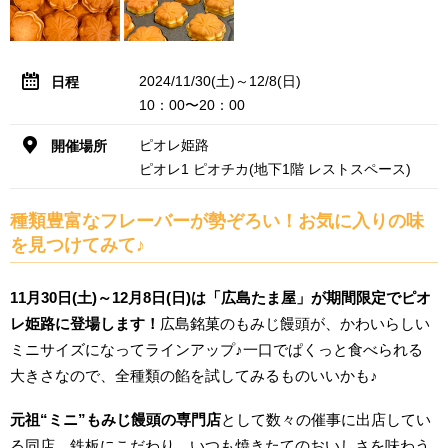
2024/11/30(土)～12/8(日)
日程
10：00〜20：00
ピオレ姫路
開催場所
ピオレ1 ピオチカ(地下1階 レストスペース)
種類豊富なフレーバーが勢ぞろい！お気に入りの味
を見つけてみて♪
11月30日(土)～12月8日(日)は「広島たま屋」が期間限定でピオ
レ姫路に登場します！
広島銘菓のもみじ饅頭が、かわいらしい
ミニサイズになってラインアップ♪一口でぱくっと食べられる
大きさなので、全種類の餡を試してみるものいいかも♪
元祖“ミニ”もみじ饅頭の専門店
として数々の催事に出店してい
る同店。鉄板にこだわり、いつも焼きたてのおいしさを味わう