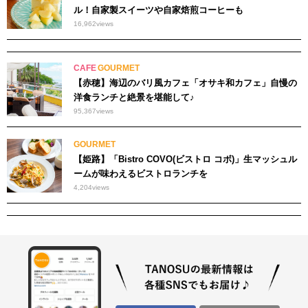
ル！自家製スイーツや自家焙煎コーヒーも
16,962
views
CAFE
GOURMET
【赤穂】海辺のバリ風カフェ「オサキ和カフェ」自慢の
洋食ランチと絶景を堪能して♪
95,367
views
GOURMET
【姫路】「Bistro COVO(ビストロ コボ)」生マッシュル
ームが味わえるビストロランチを
4,204
views