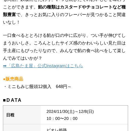
ことができます。
餡の種類はカスタードやチョコレートなど種
類豊富
で、きっとお気に入りのフレーバーが見つかること間違
いなし！
一口食べるととろける餡が口の中に広がり、つい手が伸びてし
まうおいしさ。ころんとしたサイズ感のかわいらしい見た目は
手土産にもぴったりなので、みんなで餡の食べ比べをして楽し
んでみてはいかが？
➡︎「広島たま屋」公式Instagramはこちら
●販売商品
・ミニもみじ饅頭12個入 648円～
■DATA
2024/11/30(土)～12/8(日)
日程
10：00〜20：00
ピオレ姫路