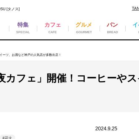
TA
U [タノス]
特集
カフェ
グルメ
パン
イ
SPECIAL
CAFE
GOURMET
BREAD
イーツ、お酒など神戸の人気店が多数出店！
夜カフェ」開催！コーヒーやス
2024.9.25
花火