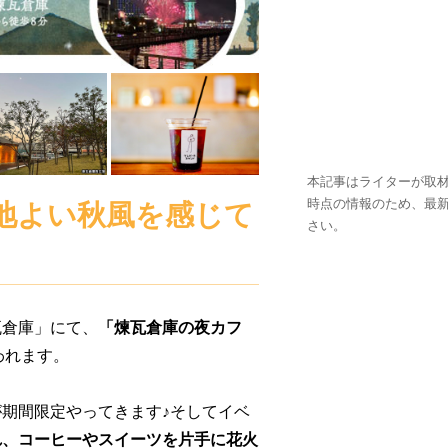
本記事はライターが取材
時点の情報のため、最
地よい秋風を感じて
さい。
瓦倉庫」にて、
「煉瓦倉庫の夜カフ
われます。
期間限定やってきます♪そしてイベ
われ、コーヒーやスイーツを片手に花火