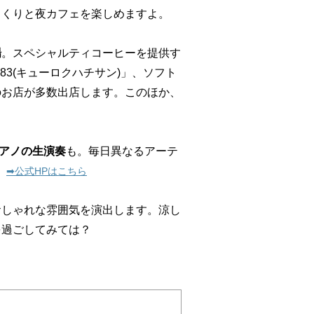
っくりと夜カフェを楽しめますよ。
場
。スペシャルティコーヒーを提供す
「9683(キューロクハチサン)」、ソフト
のお店が多数出店します。このほか、
アノの生演奏
も。毎日異なるアーテ
。
➡︎公式HPはこちら
おしゃれな雰囲気を演出します。涼し
を過ごしてみては？