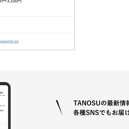
0〜3,100円
aworld.jp/