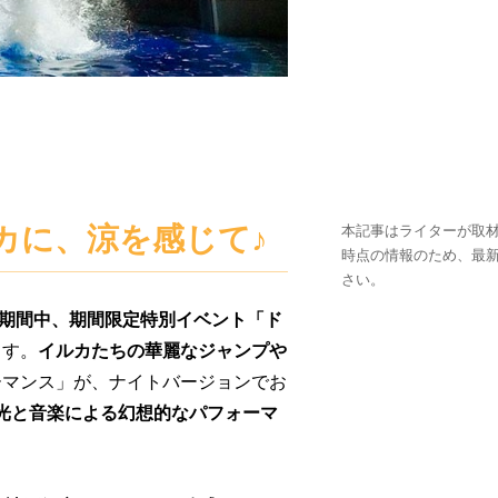
カに、涼を感じて♪
本記事はライターが取材
時点の情報のため、最
さい。
の期間中、期間限定特別イベント
「ド
ます。
イルカたちの華麗なジャンプや
ーマンス」が、ナイトバージョンでお
光と音楽による幻想的なパフォーマ