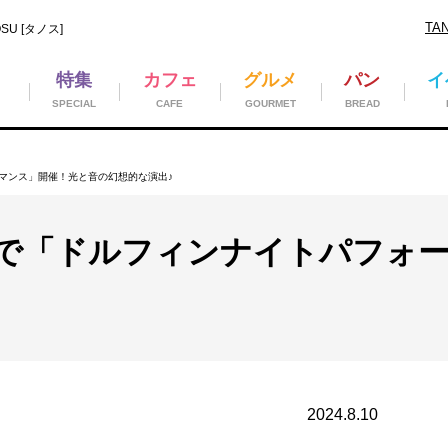
TA
U [タノス]
特集
カフェ
グルメ
パン
イ
SPECIAL
CAFE
GOURMET
BREAD
マンス」開催！光と音の幻想的な演出♪
で「ドルフィンナイトパフォ
2024.8.10