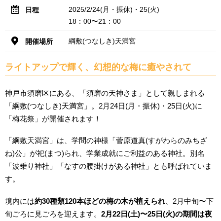
2025/2/24(月・振休)・25(火)
日程
18：00〜21：00
綱敷(つなしき)天満宮
開催場所
ライトアップで輝く、幻想的な梅に癒やされて
神戸市須磨区にある、「須磨の天神さま」として親しまれる
「綱敷(つなしき)天満宮」。2月24日(月・振休)・25日(火)に
「梅花祭」が開催されます！
「綱敷天満宮」は、学問の神様「菅原道真(すがわらのみちざ
ね)公」が祀(まつ)られ、学業成就にご利益のある神社。別名
「波乗り神社」「なすの腰掛けがある神社」とも呼ばれていま
す。
境内には
約30種類120本ほどの梅の木が植えられ
、2月中旬〜下
旬ごろに見ごろを迎えます。
2月22日(土)〜25日(火)の期間は夜