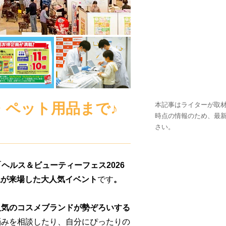
・ペット用品まで♪
本記事はライターが取材
時点の情報のため、最
さい。
で「ヘルス＆ビューティーフェス2026
以上が来場した大人気イベント
です
。
人気のコスメブランドが勢ぞろいする
悩みを相談したり、自分にぴったりの