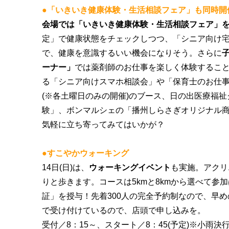
●「いきいき健康体験・生活相談フェア」も同時開
会場では「いきいき健康体験・生活相談フェア」
定」で健康状態をチェックしつつ、「シニア向け
で、健康を意識するいい機会になりそう。さらに
ーナー」
では薬剤師のお仕事を楽しく体験
するこ
る「シニア向けスマホ相談会」や「保育士のお仕
(※各土曜日のみの開催)のブース、日の出医療福
験」、ボンマルシェの「播州しらさぎオリジナル
気軽に立ち寄ってみてはいかが？
●すこやかウォーキング
14日(日)は、
ウォーキングイベント
も実施
。アクリ
りと歩きます。コースは5kmと8kmから選べて参
証」を授与！先着300人の完全予約制なので、早
で受け付けているので、店頭で申し込みを。
受付／8：15～、スタート／8：45(予定)※小雨決