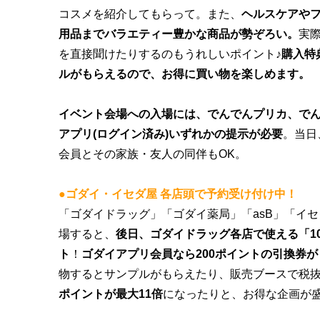
コスメを紹介してもらって。また、
ヘルスケアや
用品までバラエティー豊かな商品が勢ぞろい。
実
を直接聞けたりするのもうれしいポイント♪
購入特
ルがもらえるので、お得に買い物を楽しめます。
イベント会場への入場には、でんでんプリカ、で
アプリ(ログイン済み)いずれかの提示が必要
。当日
会員とその家族・友人の同伴もOK。
●ゴダイ・イセダ屋 各店頭で予約受け付け中！
「ゴダイドラッグ」「ゴダイ薬局」「asB」「イ
場すると、
後
日、ゴダイドラッグ各店で使える「1
ト
！
ゴダイアプリ会員なら200ポイントの引換券
物するとサンプルがもらえたり、販売ブースで税抜2
ポイントが最大
11
倍
になったりと、お得な企画が