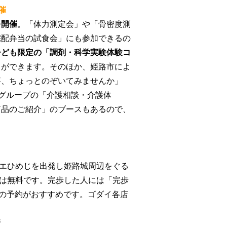
催
を開催
。「体力測定会」や「骨密度測
宅配弁当の試食会」にも参加できるの
子ども限定の「調剤・科学実験体験コ
とができます。
そのほか、姫路市によ
事、ちょっとのぞいてみませんか」
祉グループの「介護相談・介護体
商品のご紹介」のブースもあるので、
エひめじを出発し姫路城周辺をぐる
加は無料です。完歩し
た人には「完歩
めの予約がおすすめです。ゴダイ各店
行