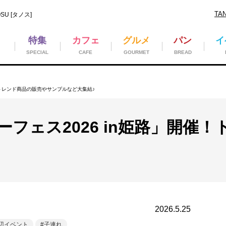
TA
U [タノス]
特集
カフェ
グルメ
パン
イ
SPECIAL
CAFE
GOURMET
BREAD
！トレンド商品の販売やサンプルなど大集結♪
フェス2026 in姫路」開催
2026.5.25
辺イベント
子連れ