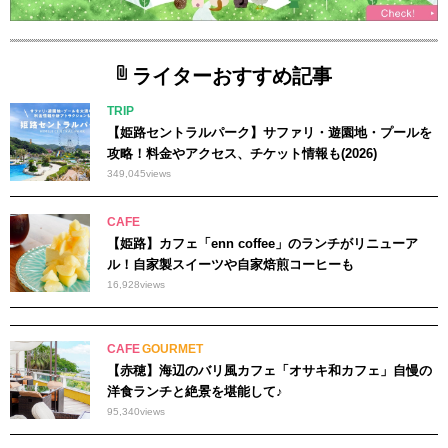
ライターおすすめ記事
TRIP
【姫路セントラルパーク】サファリ・遊園地・プールを
攻略！料金やアクセス、チケット情報も(2026)
349,045
views
CAFE
【姫路】カフェ「enn coffee」のランチがリニューア
ル！自家製スイーツや自家焙煎コーヒーも
16,928
views
CAFE
GOURMET
【赤穂】海辺のバリ風カフェ「オサキ和カフェ」自慢の
洋食ランチと絶景を堪能して♪
95,340
views