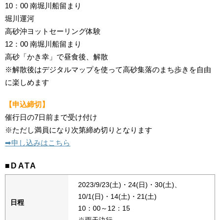
10：00 南堀川船留まり
堀川運河
高砂沖ヨットセーリング体験
12：00 南堀川船留まり
高砂「かき幸」で昼食後、解散
※解散後はデジタルマップを使って高砂集落のまち歩きを自由
に楽しめます
【申込締切】
催行日の7日前まで受け付け
※ただし満員になり次第締め切りとなります
➡︎申し込みはこちら
■DATA
2023/9/23(土)・24(日)・30(土)、
10/1(日)・14(土)・21(土)
日程
10：00～12：15
※雨天決行