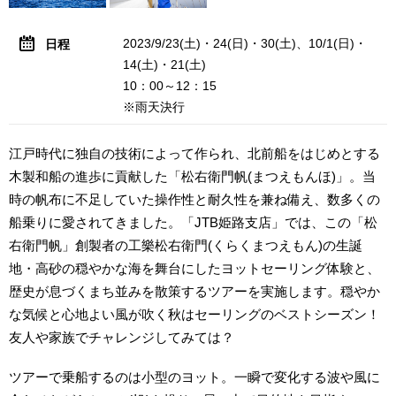
2023/9/23(土)・24(日)・30(土)、10/1(日)・
日程
14(土)・21(土)
10：00～12：15
※雨天決行
江戸時代に独自の技術によって作られ、北前船をはじめとする
木製和船の進歩に貢献した「松右衛門帆(まつえもんほ)」。当
時の帆布に不足していた操作性と耐久性を兼ね備え、数多くの
船乗りに愛されてきました。「JTB姫路支店」では、この「松
右衛門帆」創製者の工樂松右衛門(くらくまつえもん)の生誕
地・高砂の穏やかな海を舞台にしたヨットセーリング体験と、
歴史が息づくまち並みを散策するツアーを実施します。穏やか
な気候と心地よい風が吹く秋はセーリングのベストシーズン！
友人や家族でチャレンジしてみては？
ツアーで乗船するのは小型のヨット。一瞬で変化する波や風に