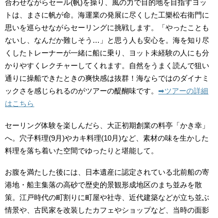
合わせながらセール(帆)を操り、風の力で目的地を目指すヨッ
トは、まさに帆が命。海運業の発展に尽くした工樂松右衛門に
思いを巡らせながらセーリングに挑戦します。「やったことも
ないし、なんだか難しそう…」と思う人も安心を。海を知り尽
くしたトレーナーが一緒に船に乗り、ヨット未経験の人にも分
かりやすくレクチャーしてくれます。自然をうまく読んで狙い
通りに操船できたときの爽快感は抜群！海ならではのダイナミ
ックさを感じられるのがツアーの醍醐味です。
➡︎ツアーの詳細
はこちら
セーリング体験を楽しんだら、大正初期創業の料亭「かき幸」
へ。穴子料理(9月)やカキ料理(10月)など、素材の味を生かした
料理を落ち着いた空間でゆったりと堪能して。
お腹を満たした後には、日本遺産に認定されている北前船の寄
港地・船主集落の高砂で歴史的景観形成地区のまち並みを散
策。江戸時代の町割りに町屋や社寺、近代建築などが立ち並ぶ
情景や、古民家を改装したカフェやショップなど、当時の面影