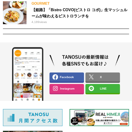
GOURMET
【姫路】「Bistro COVO(ビストロ コボ)」生マッシュル
ームが味わえるビストロランチを
4,189
views
Facebook
X
Instagram
LINE