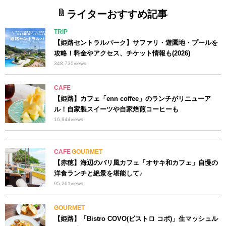
ライターおすすめ記事
TRIP
【姫路セントラルパーク】サファリ・遊園地・プールを
攻略！料金やアクセス、チケット情報も(2026)
348,730
views
CAFE
【姫路】カフェ「enn coffee」のランチがリニューア
ル！自家製スイーツや自家焙煎コーヒーも
16,844
views
CAFE
GOURMET
【赤穂】海辺のバリ風カフェ「オサキ和カフェ」自慢の
洋食ランチと絶景を堪能して♪
95,261
views
GOURMET
【姫路】「Bistro COVO(ビストロ コボ)」生マッシュル