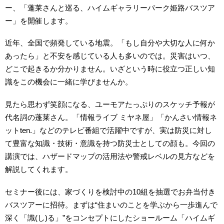
ー、「蓬莱さんと巡る、ハイムギャラリーパーク姫路バスツア
ー」を開催します。
近年、全国で頻発している地震。「もし自分や大切な人に何か
あったら」と不安を感じている人も多いのでは。災害はいつ、
どこで起きるか分かりません。いざという時に役立つ正しい知
識をこの機会に一緒に学びませんか。
見たら思わず笑顔になる、ユーモアたっぷりのスケッチ予報が
代名詞の蓬莱さん。「情報ライブ ミヤネ屋」「かんさい情報ネ
ットten.」などのテレビ番組で活躍中ですが、実は防災に対し
て豊富な知識・技術・意識を持つ防災士としての顔も。今回の
講演では、ハザードマップの活用法や警戒レベルの見方などを
解説してくれます。
セミナー後には、家づくりを検討中の10組を抽選でお弁当付き
バスツアーに招待。まずは“住まいのことを学ぶから一歩進んで
深く「識(し)る」”をコンセプトにしたショールーム「ハイムギ