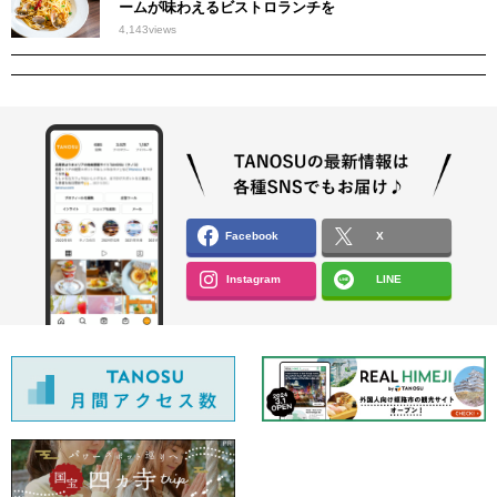
ームが味わえるビストロランチを
4,143
views
Facebook
X
Instagram
LINE