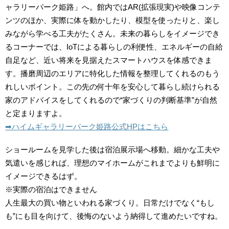
ャラリーパーク姫路」へ。館内ではAR(拡張現実)や映像コンテ
ンツのほか、実際に体を動かしたり、模型を使ったりと、楽し
みながら学べる工夫がたくさん。未来の暮らしをイメージでき
るコーナーでは、IoTによる暮らしの利便性、エネルギーの自給
自足など、近い将来を見据えたスマートハウスを体感できま
す。播磨周辺のエリアに特化した情報を整理してくれるのもう
れしいポイント。この先の何十年を安心して暮らし続けられる
家のアドバイスをしてくれるので“家づくりの判断基準”が自然
と定まりますよ。
➡︎ハイムギャラリーパーク姫路公式HPはこちら
ショールームを見学した後は宿泊展示場へ移動。細かな工夫や
気遣いを感じれば、理想のマイホームがこれまでよりも鮮明に
イメージできるはず。
※実際の宿泊はできません
人生最大の買い物といわれる家づくり。日常だけでなく“もし
も”にも目を向けて、後悔のないよう納得して進めたいですね。