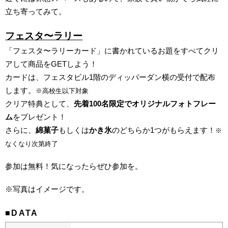
立ち寄ってみて。
フェスタ〜ラリー
「フェスタ〜ラリーカード」に書かれているお題をすべてクリ
アして商品をGETしよう！
カードは、フェスタビル1階のディッパーダン横の受付で配布
します。
※高校生以下対象
クリア特典として、
先着100名限定でオリジナルフォトフレー
ム
をプレゼント！
さらに、
綿菓子
もしくは
かき氷
のどちらか1つがもらえます！
※
なくなり次第終了
参加は無料！気になったらぜひ参加を。
※写真はイメージです。
■DATA