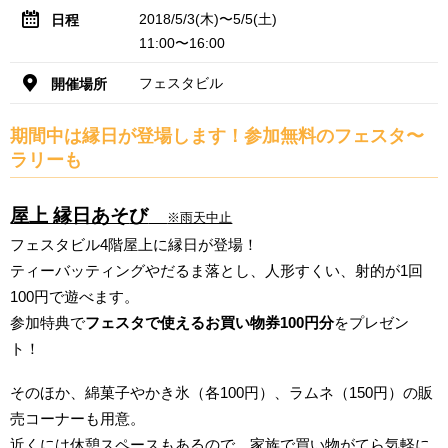
2018/5/3(木)〜5/5(土)
日程
11:00〜16:00
フェスタビル
開催場所
期間中は縁日が登場します！参加無料のフェスタ〜
ラリーも
屋上 縁日あそ
び
※雨天中止
フェスタビル4階屋上に縁日が登場！
ティーバッティングやだるま落とし、人形すくい、射的が1回
100円で遊べます。
参加特典で
フェスタで使えるお買い物券100円分
をプレゼン
ト！
そのほか、綿菓子やかき氷（各100円）、ラムネ（150円）の販
売コーナーも用意。
近くには休憩スペースもあるので、家族で買い物がてら気軽に