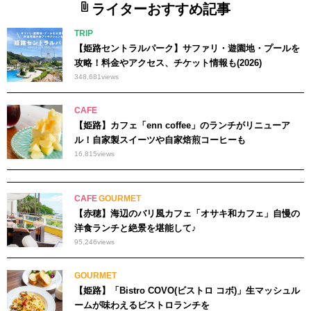
ライターおすすめ記事
TRIP
【姫路セントラルパーク】サファリ・遊園地・プールを
攻略！料金やアクセス、チケット情報も(2026)
348,681
views
CAFE
【姫路】カフェ「enn coffee」のランチがリニューア
ル！自家製スイーツや自家焙煎コーヒーも
16,815
views
CAFE
GOURMET
【赤穂】海辺のバリ風カフェ「オサキ和カフェ」自慢の
洋食ランチと絶景を堪能して♪
95,246
views
GOURMET
【姫路】「Bistro COVO(ビストロ コボ)」生マッシュル
ームが味わえるビストロランチを