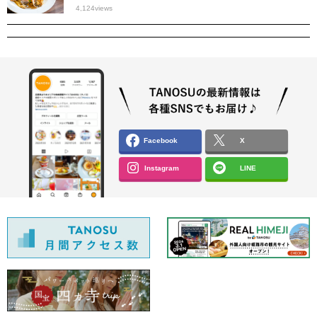
4,124
views
Facebook
X
Instagram
LINE