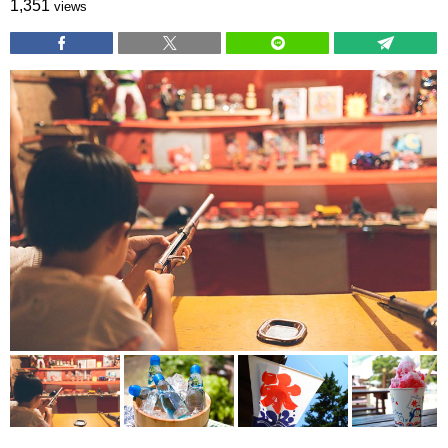
1,351
views