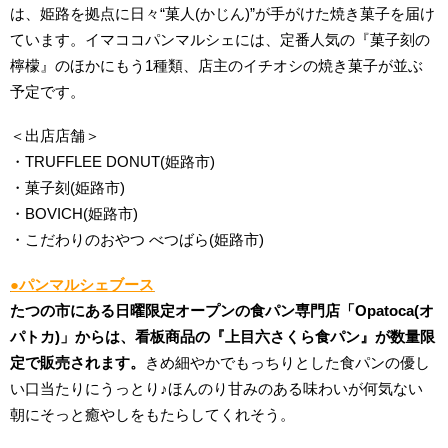
は、姫路を拠点に日々“菓人(かじん)”が手がけた焼き菓子を届け
ています。イマココパンマルシェには、定番人気の『菓子刻の
檸檬』のほかにもう1種類、店主のイチオシの焼き菓子が並ぶ
予定です。
＜出店店舗＞
・TRUFFLEE DONUT(姫路市)
・菓子刻(姫路市)
・BOVICH(姫路市)
・こだわりのおやつ べつばら(姫路市)
●パンマルシェブース
たつの市にある日曜限定オープンの食パン専門店「Opatoca(オ
パトカ)」からは、看板商品の『上目六さくら食パン』が数量限
定で販売されます。
きめ細やかでもっちりとした食パンの優し
い口当たりにうっとり♪ほんのり甘みのある味わいが何気ない
朝にそっと癒やしをもたらしてくれそう。