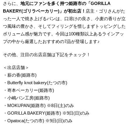
さらに、
地元にファンを多く持つ姫路市の
「GORILLA
BAKERY(ゴリラベーカリー)」が初出店！
店主・ゴリさんがた
った一人で焼き上げるパンは、口溶けの良さ、小麦の香りが立
つ風味の豊かさ、そしてフィリングを惜しまずトッピングした
ボリューム感が魅力です。今回は100種類以上あるラインアッ
プの中から厳選したおすすめの7品が登場します♪
その他、注目の出店店舗は下記をチェック！
＜出店店舗＞
・薪の香(姫路市)
・Butterfly knot bakery(たつの市)
・嵜本ベーカリー(姫路市)
・小嶋パン工房(姫路市)
・MOKUPAN(姫路市) ※8日(土)のみ
・GORILLA BAKERY(姫路市) ※9日(日)のみ
・Opatoca(たつの市) ※9日(日)のみ