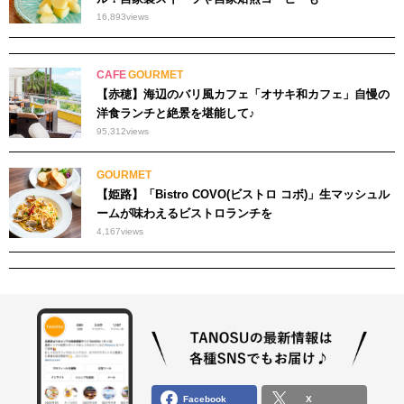
16,893
views
CAFE
GOURMET
【赤穂】海辺のバリ風カフェ「オサキ和カフェ」自慢の
洋食ランチと絶景を堪能して♪
95,312
views
GOURMET
【姫路】「Bistro COVO(ビストロ コボ)」生マッシュル
ームが味わえるビストロランチを
4,167
views
Facebook
X