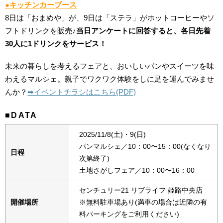
●キッチンカーブース
8日は「おまめや」が、9日は「ステラ」がホットコーヒーやソ
フトドリンクを販売♪
当日
アンケートに回答すると、各日先着
30人に1ドリンクをサービス！
未来の暮らしを考えるフェアと、おいしいパンやスイーツを味
わえるマルシェ。親子でワクワク体験をしに足を運んでみませ
んか？
➡︎イベントチラシはこちら(PDF)
■DATA
2025/11/8(土)・9(日)
パンマルシェ／10：00〜15：00(なくなり
日程
次第終了)
土地さがしフェア／10：00〜16：00
センチュリー21 リブライフ 姫路中央店
開催場所
※無料駐車場あり(満車の場合は近隣の有
料パーキングをご利用ください)