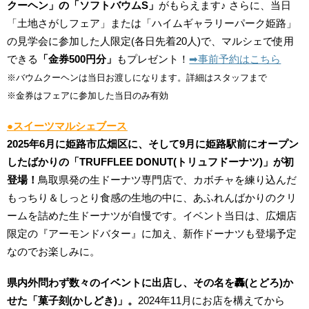
クーヘン」の「ソフトバウムS」
がもらえます♪ さらに、当日
「土地さがしフェア」または「ハイムギャラリーパーク姫路」
の見学会に参加した人限定(各日先着20人)で、マルシェで使用
できる
「金券500円分」
もプレゼント！
➡︎事前予約はこちら
※バウムクーヘンは当日お渡しになります。詳細はスタッフまで
※金券はフェアに参加した当日のみ有効
●スイーツマルシェブース
2025年6月に姫路市広畑区に、そして9月に姫路駅前にオープン
したばかりの「TRUFFLEE DONUT(トリュフドーナツ)」が初
登場！
鳥取県発の生ドーナツ専門店で、カボチャを練り込んだ
もっちり＆しっとり食感の生地の中に、あふれんばかりのクリ
ームを詰めた生ドーナツが自慢です。イベント当日は、広畑店
限定の『アーモンドバター』に加え、新作ドーナツも登場予定
なのでお楽しみに。
県内外問わず数々のイベントに出店し、その名を轟(とどろ)か
せた「菓子刻(かしどき)」。
2024年11月にお店を構えてから