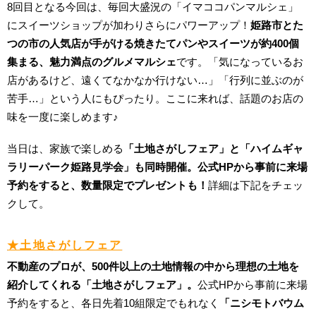
8回目となる今回は、毎回大盛況の「イマココパンマルシェ」
にスイーツショップが加わりさらにパワーアップ！
姫路市とた
つの市の人気店が手がける焼きたてパンやスイーツが約400個
集まる、魅力満点のグルメマルシェ
です。「気になっているお
店があるけど、遠くてなかなか行けない…」「行列に並ぶのが
苦手…」という人にもぴったり。ここに来れば、話題のお店の
味を一度に楽しめます♪
当日は、家族で楽しめる
「土地さがしフェア」と「ハイムギャ
ラリーパーク姫路見学会」も同時開催。公式HPから事前に来場
予約をすると、数量限定でプレゼントも！
詳細は下記をチェッ
クして。
★土地さがしフェア
不動産のプロが、500件以上の土地情報の中から理想の土地を
紹介してくれる「土地さがしフェア」。
公式HPから事前に来場
予約をすると、各日先着10組限定でもれなく
「ニシモトバウム